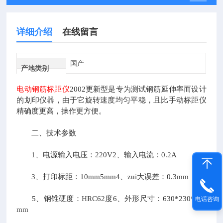
详细介绍
在线留言
国产
产地类别
电动钢筋标距仪
2002
更新型是专为测试钢筋延伸率而设计
的划印仪器，由于它旋转速度均匀平稳，且比手动标距仪
精确度更高，操作更方便。
二、技术参数
1
、电源输入电压：
220V2
、输入电流：
0.2A
3
、打印标距：
10mm5mm4
、zui大误差：
0.3mm
5
、钢锥硬度：
HRC62
度
6
、外形尺寸：
630*230*300
电话咨询
mm