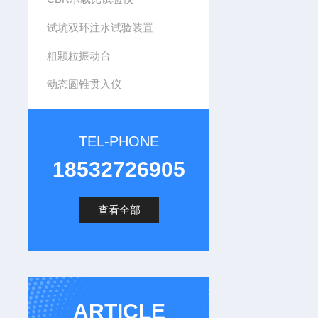
试坑双环注水试验装置
粗颗粒振动台
动态圆锥贯入仪
TEL-PHONE
18532726905
查看全部
ARTICLE