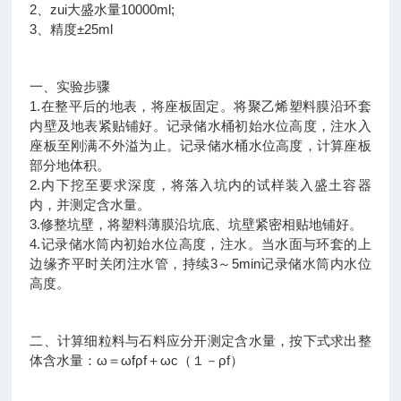
2、zui大盛水量10000ml;
3、精度±25ml
一、实验步骤
1.在整平后的地表，将座板固定。将聚乙烯塑料膜沿环套
内壁及地表紧贴铺好。记录储水桶初始水位高度，注水入
座板至刚满不外溢为止。记录储水桶水位高度，计算座板
部分地体积。
2.内下挖至要求深度，将落入坑内的试样装入盛土容器
内，并测定含水量。
3.修整坑壁，将塑料薄膜沿坑底、坑壁紧密相贴地铺好。
4.记录储水筒内初始水位高度，注水。当水面与环套的上
边缘齐平时关闭注水管，持续3～5min记录储水筒内水位
高度。
二、计算细粒料与石料应分开测定含水量，按下式求出整
体含水量：ω＝ωfρf＋ωc（１－ρf）