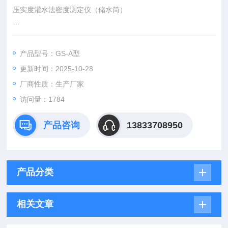
压实度灌水法密度测定仪（储水筒）
灌水法密度测定仪,储水筒现货
适用于现场测定粗粒土和巨粒土密度的快速检测，根据试筒中灌
产品型号：GS-A型
入水的体积，计算出试筒内材料的比重，从而计算出压实度值。
更新时间：2025-10-28
符合标准：JTG E40-2007《公路土工试验规程》中的T0110-19
93标准
厂商性质：生产厂家
访问量：1784
产品咨询
13833708950
产品分类
相关文章