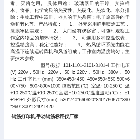
毒、灭菌之用。 具体用途： 玻璃器皿的干燥、实验样
本、食品、化学物质的热变性、热硬化、热软化、水分排
除；生物工程中器皿、器具的干热杀菌；电子原器件的干
燥和老化等。产品特点： 1、 外壳采用静电喷涂工艺，
漆膜牢固美观； 2、 大门设有观察窗，可随时观察工
作室内物品的加热情况； 3、 可选用多种控温仪表、
控温精度高，稳定性能好； 4、 热风循环系统由能在
高温下连续运转风机和风道组成，工作室内温度均匀；主
要技术参数
型号/数据 101-1101-2101-3101-4 工作电压
(V) 220v，50Hz 220v， 50Hz 220v， 50Hz 380v， 50
Hz 工作室尺寸(mm) 350×450×450 450×550×550 500×6
00×750 800×800×1000 控温范围(℃) 室温+10-250℃ 温
+10-250℃温+10-250℃室温+10-250℃温度波动(℃)： ±1
±1±1±1 外形尺寸(mm) 520*740*660620*840*760670*890
*9601300*1240*1420
钢筋打印机,手动钢筋标距仪厂家