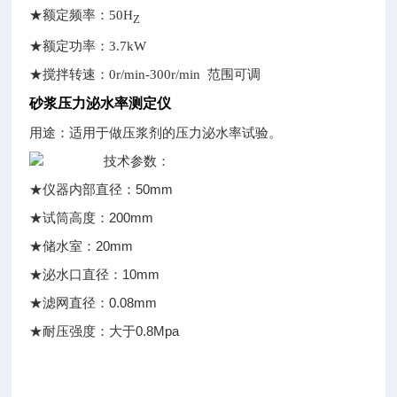
★
额定频率：50H
Z
★
额定功率：3.7kW
★
搅拌转速：0r/min-300r/min 范围可调
砂浆压力泌水率测定仪
用途：适用于做压浆剂的压力泌水率试验。
技术参数：
50mm
★
仪器内部直径：
200mm
★
试筒高度：
20mm
★
储水室：
10mm
★
泌水口直径：
0.08mm
★
滤网直径：
0.8Mpa
★
耐压强度：大于