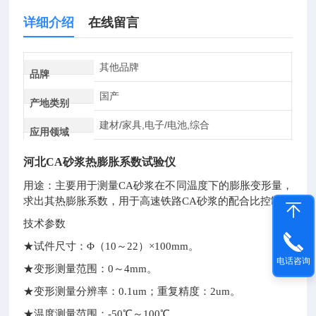
详细介绍
在线留言
其他品牌
品牌
国产
产地类别
建材/家具,电子/电池,综合
应用领域
河北CA砂浆热膨胀系数试验仪
用途：主要用于测量CA砂浆在不同温度下的膨胀变形量，
求出其热膨胀系数，用于高速铁路CA砂浆的配合比控制。
技术参数
★
试件尺寸：
Φ
（10～22）×100mm。
电话咨询
★
变形测量范围：0～4mm。
★
变形测量分辨率：0.1um；重复精度：2um。
★
温度测量范围：-50℃～100℃。