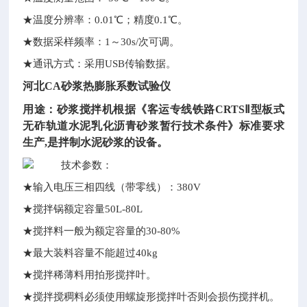
★
温度分辨率：0.01℃；精度0.1℃。
★
数据采样频率：1～30s/次可调。
★
通讯方式：采用USB传输数据。
河北CA砂浆热膨胀系数试验仪
用途：砂浆搅拌机
根据《客运专线铁路CRTSⅡ型板式
无砟轨道水泥乳化沥青砂浆暂行技术条件》标准要求
生产,是拌制水泥砂浆的设备。
技术参数：
★
输入电压三相四线（带零线）：380V
★
搅拌锅额定容量50L-80L
★
搅拌料一般为额定容量的30-80%
★
最大装料容量不能超过40kg
★
搅拌稀薄料用拍形搅拌叶。
★
搅拌搅稠料必须使用螺旋形搅拌叶否则会损伤搅拌机。