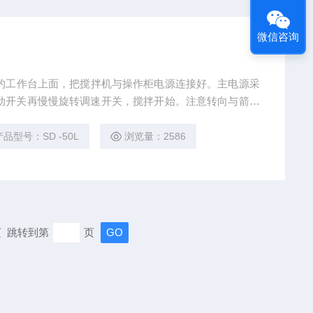
微信咨询
的工作台上面，把搅拌机与操作柜电源连接好。主电源采
启动开关再慢慢旋转调速开关，搅拌开始。注意转向与箭头
，并调换除零线外，任两根相线即可。工作中如遇有紧急
产品型号：SD -50L
浏览量：2586
末页 跳转到第
页