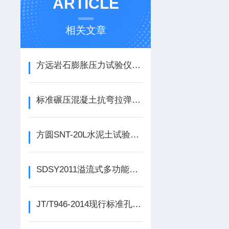
ARTICLE
相关文章
方远岩石膨胀压力试验仪、膨胀压力试验仪操作与使用
标准碾压混凝土抗弯拉弹性模量试验装置构造原理
方圆SNT-20L水泥土试验用搅拌机
SDSY2011溢流式多功能恒温水浴，低温水浴价格
JT/T946-2014现行标准孔道灌浆料流动度试验仪厂家