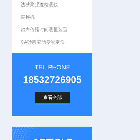
法砂浆强度检测仪
搅拌机
超声传播时间测量装置
CA砂浆流动度测定仪
TEL-PHONE
18532726905
查看全部