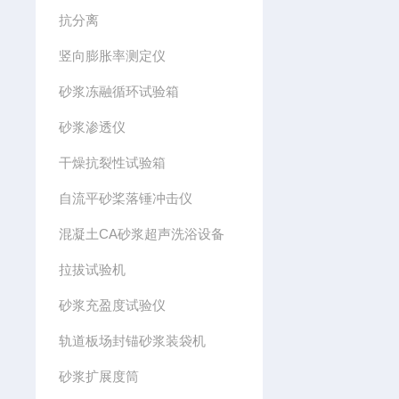
抗分离
竖向膨胀率测定仪
砂浆冻融循环试验箱
砂浆渗透仪
干燥抗裂性试验箱
自流平砂桨落锤冲击仪
混凝土CA砂浆超声洗浴设备
拉拔试验机
砂浆充盈度试验仪
轨道板场封锚砂浆装袋机
砂浆扩展度筒