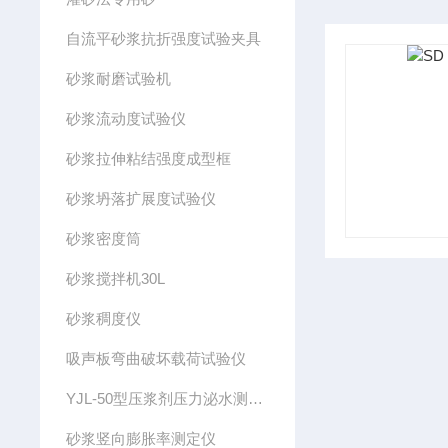
自流平砂浆抗折强度试验夹具
砂浆耐磨试验机
砂浆流动度试验仪
砂浆拉伸粘结强度成型框
砂浆坍落扩展度试验仪
砂浆密度筒
砂浆搅拌机30L
砂浆稠度仪
吸声板弯曲破坏载荷试验仪
YJL-50型压浆剂压力泌水测定仪
砂浆竖向膨胀率测定仪