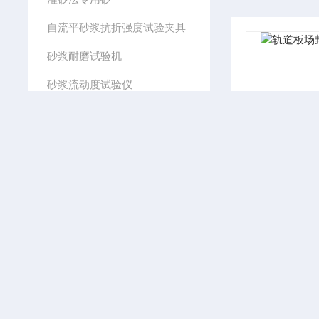
自流平砂浆抗折强度试验夹具
砂浆耐磨试验机
砂浆流动度试验仪
砂浆拉伸粘结强度成型框
砂浆坍落扩展度试验仪
砂浆密度筒
砂浆搅拌机30L
砂浆稠度仪
吸声板弯曲破坏载荷试验仪
YJL-50型压浆剂压力泌水测定仪
砂浆竖向膨胀率测定仪