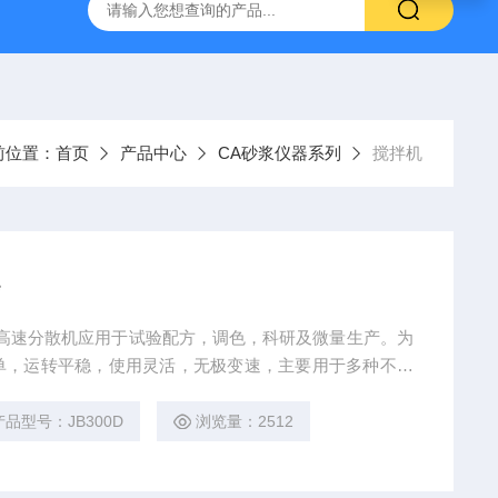
16标准普通混凝土泌水率试验容量筒试验方法
生石灰浆渣测定仪
前位置：
首页
产品中心
CA砂浆仪器系列
搅拌机
*
00D高速分散机应用于试验配方，调色，科研及微量生产。为
单，运转平稳，使用灵活，无极变速，主要用于多种不同
拌，高速分散溶解的实验用机械，物料在各种不同速度运
使聚集物迅速分散，进而达到溶解，乳化，均质，质量
产品型号：JB300D
浏览量：2512