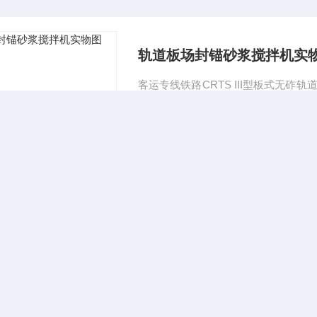
轨道板场封锚砂浆搅拌机实
客运专线铁路CRTS III型板式无砟轨道混凝土轨道板
搅拌机实物图 封锚砂浆搅拌机根据《客
术条件》标准要求生产,是拌制封锚砂
更新时间：2025-10-29
水泥乳化沥青CA砂浆程控中
CAJ-30升CA砂浆程控中型搅拌机 使 用 说 明 说 水泥乳化沥青CA砂浆程控中型搅拌机30升
一、CA砂浆程控中型搅拌机概况: 砂浆程控搅拌机根据《客运专线铁路CRTSⅡ型板式无砟轨道
水泥乳化沥青砂浆暂行技术条件》标准