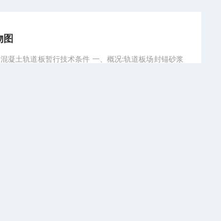
物图
暂行技术条件 一、概况:轨道板场封锚砂浆
运专线铁路CRTS I型板式无砟轨道混凝土轨道板暂行技
浆的设备，
产品型号：
浏览量：2669
型搅拌机30升
要求生产,是拌制水泥乳化沥青砂浆的设备，控制系统采