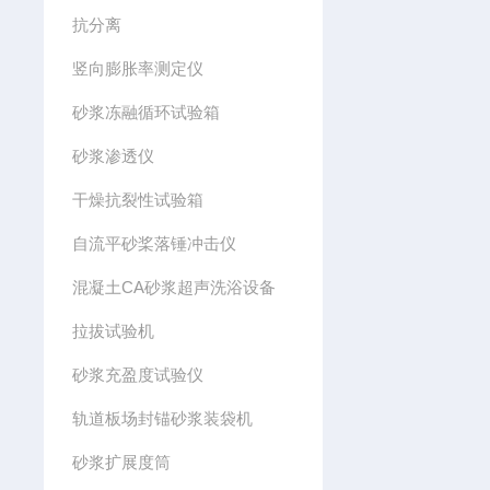
抗分离
竖向膨胀率测定仪
砂浆冻融循环试验箱
砂浆渗透仪
干燥抗裂性试验箱
自流平砂桨落锤冲击仪
混凝土CA砂浆超声洗浴设备
拉拔试验机
砂浆充盈度试验仪
轨道板场封锚砂浆装袋机
砂浆扩展度筒