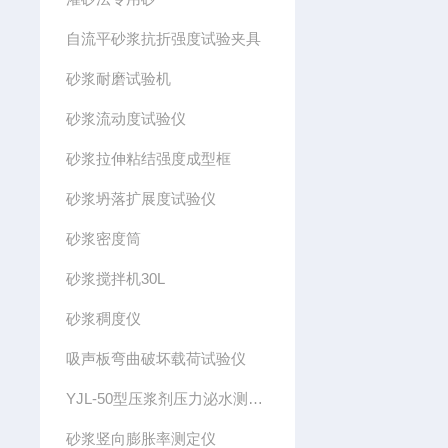
自流平砂浆抗折强度试验夹具
砂浆耐磨试验机
砂浆流动度试验仪
砂浆拉伸粘结强度成型框
砂浆坍落扩展度试验仪
砂浆密度筒
砂浆搅拌机30L
砂浆稠度仪
吸声板弯曲破坏载荷试验仪
YJL-50型压浆剂压力泌水测定仪
砂浆竖向膨胀率测定仪