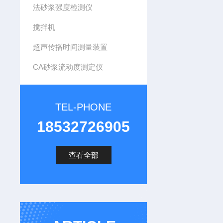
法砂浆强度检测仪
搅拌机
超声传播时间测量装置
CA砂浆流动度测定仪
TEL-PHONE
18532726905
查看全部