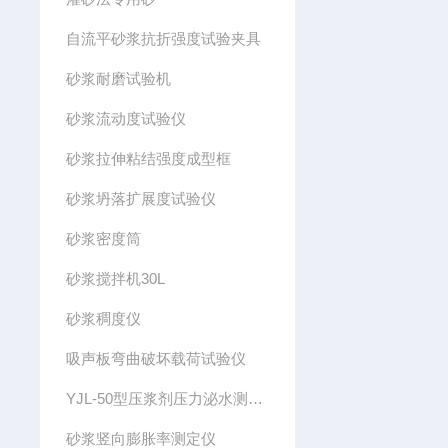
自流平砂浆抗折强度试验夹具
砂浆耐磨试验机
砂浆流动度试验仪
砂浆拉伸粘结强度成型框
砂浆坍落扩展度试验仪
砂浆密度筒
砂浆搅拌机30L
砂浆稠度仪
吸声板弯曲破坏载荷试验仪
YJL-50型压浆剂压力泌水测定仪
砂浆竖向膨胀率测定仪