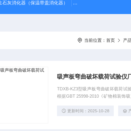
型生石灰消化器（保温带盖消化器）
*GB/T 50080-20
当前位置：
首页
产
吸声板弯曲破坏载荷试验仪
TDXB-KZ3型吸声板弯曲破坏载荷试
根据GBT 25998-2010《矿物
原理将规定尺寸的试样平放在两支撑
大载荷和挠度。吸声板弯曲破坏载荷
更新时间：2025-10-28