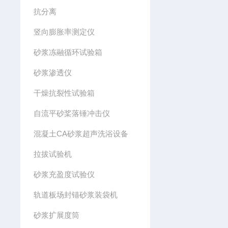
抗分离
竖向膨胀率测定仪
砂浆冻融循环试验箱
砂浆渗透仪
干燥抗裂性试验箱
自流平砂桨落锤冲击仪
混凝土CA砂浆超声洗浴设备
拉拔试验机
砂浆充盈度试验仪
轨道板场封锚砂浆装袋机
砂浆扩展度筒