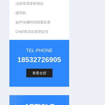
法砂浆强度检测仪
搅拌机
超声传播时间测量装置
CA砂浆流动度测定仪
TEL-PHONE
18532726905
查看全部