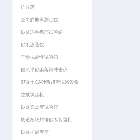
抗分离
竖向膨胀率测定仪
砂浆冻融循环试验箱
砂浆渗透仪
干燥抗裂性试验箱
自流平砂桨落锤冲击仪
混凝土CA砂浆超声洗浴设备
拉拔试验机
砂浆充盈度试验仪
轨道板场封锚砂浆装袋机
砂浆扩展度筒