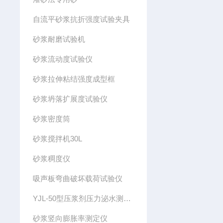
自流平砂浆抗折强度试验夹具
砂浆耐磨试验机
砂浆流动度试验仪
砂浆拉伸粘结强度成型框
砂浆坍落扩展度试验仪
砂浆密度筒
砂浆搅拌机30L
砂浆稠度仪
吸声板弯曲破坏载荷试验仪
YJL-50型压浆剂压力泌水测定仪
砂浆竖向膨胀率测定仪