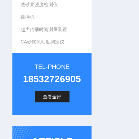
法砂浆强度检测仪
搅拌机
超声传播时间测量装置
CA砂浆流动度测定仪
TEL-PHONE
18532726905
查看全部