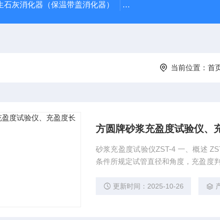
型生石灰消化器（保温带盖消化器）
*GB/T 50080-20
当前位置：
首
方圆牌砂浆充盈度试验仪、
砂浆充盈度试验仪ZST-4 一、概述 
条件所规定试管直径和角度，充盈度判
气囊，或者存在体积大于1mmL的水
径￠40mm 长度500mm。 二、方
更新时间：2025-10-26
管内径：40mm