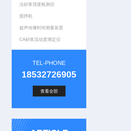
法砂浆强度检测仪
搅拌机
超声传播时间测量装置
CA砂浆流动度测定仪
TEL-PHONE
18532726905
查看全部