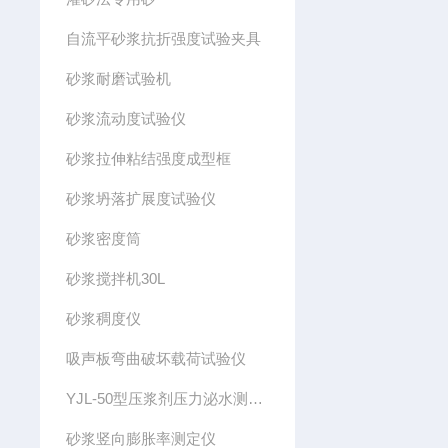
自流平砂浆抗折强度试验夹具
砂浆耐磨试验机
砂浆流动度试验仪
砂浆拉伸粘结强度成型框
砂浆坍落扩展度试验仪
砂浆密度筒
砂浆搅拌机30L
砂浆稠度仪
吸声板弯曲破坏载荷试验仪
YJL-50型压浆剂压力泌水测定仪
砂浆竖向膨胀率测定仪