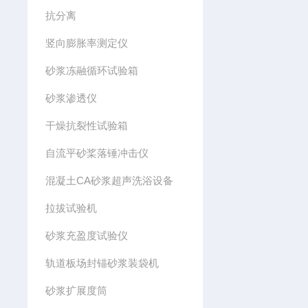
抗分离
竖向膨胀率测定仪
砂浆冻融循环试验箱
砂浆渗透仪
干燥抗裂性试验箱
自流平砂桨落锤冲击仪
混凝土CA砂浆超声洗浴设备
拉拔试验机
砂浆充盈度试验仪
轨道板场封锚砂浆装袋机
砂浆扩展度筒