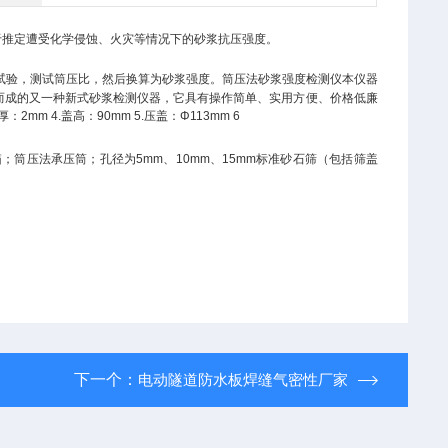
于推定遭受化学侵蚀、火灾等情况下的砂浆抗压强度。
试验，测试筒压比，然后换算为砂浆强度。
筒压法砂浆强度检测仪本仪器
而成的又一种新式砂浆检测仪器，它具有操作简单、实用方便、价格低廉
厚：
2mm 4.
盖高：
90mm 5.
压盖：
Φ113mm 6
箱；筒压法承压筒；孔径为5mm、10mm、15mm标准砂石筛（包括筛盖
下一个：
电动隧道防水板焊缝气密性厂家