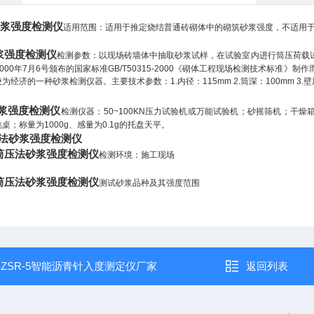
砂浆强度检测仪
适用范围：适用于推定烧结普通砖砌体中的砌筑砂浆强度，不适用
浆强度检测仪
检测参数：以现场砖墙体中抽取砂浆试样，在试验室内进行筒压荷载
000
年
7
月
6
号颁布的国家标准
GB/T50315-2000
《砌体工程现场检测技术标准》制作
较为经济的一种砂浆检测仪器。主要技术参数：
1.
内径：
115mm 2.
筒深：
100mm 3.
壁
浆强度检测仪
检测仪器：50~100KN压力试验机或万能试验机；砂摇筛机；干燥
桌；称量为1000g、感量为0.1g的托盘天平。
法砂浆强度检测仪
筒压法砂浆强度检测仪
检测环境：施工现场
筒压法砂浆强度检测仪
测试砂浆品种及其强度范围
：
ZSR-5智能沥青针入度测定仪厂家
返回列表