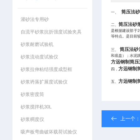
筒压法
一、
灌砂法专用砂
筒压法砂
二、
是根据建设部于
2
自流平砂浆抗折强度试验夹具
等特点。是目前
砂浆耐磨试验机
筒压法砂
三、
和底盘）；水泥跳
砂浆流动度试验仪
方远钢制筒压
方远钢制
砂浆拉伸粘结强度成型框
四，
方远钢制
砂浆坍落扩展度试验仪
五、
砂浆密度筒
砂浆搅拌机30L
上一个
砂浆稠度仪
吸声板弯曲破坏载荷试验仪