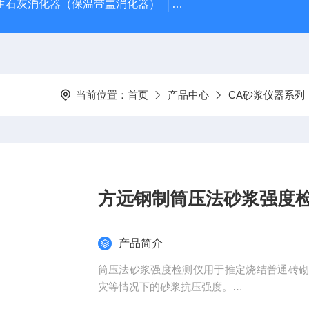
型生石灰消化器（保温带盖消化器）
*GB/T 50080-20
当前位置：
首页
产品中心
CA砂浆仪器系列
方远钢制筒压法砂浆强度
产品简介
筒压法砂浆强度检测仪用于推定烧结普通砖
灾等情况下的砂浆抗压强度。
筒压法砌筑砂浆强度检测仪检测标准：GB/T5031