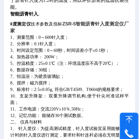
于沥青针入度为1.2时的温度，用以评价沥青的低温抗裂性
能。
智能沥青针入.
ZSR-5智能沥青针入度测定仪厂
0
度测定仪
技术参数及指标
家
1、测量范围：0～600针入度；
2、分辨率：0.1针入度；
3、时间设定范围：0～60秒，时间误差小于±0.1秒；
4、加热器功率： 200W；
5、控温精度：25±0.1℃（注：环境温度应不高于20℃）；
6、数据存储：30组；
7、恒温浴：为硬质玻璃缸；
8、搅拌：磁力搅拌；
9、标准针：2.5±0.05g, 符合GB/T4509、T0604的规格要求；
10、支架升降架： 双重升降调节机构,便于针尖对准试样平
面；
11、工作电源：交流220V±10％,50Hz；
12、记忆功能： 能储存30个测试数据。
二、 仪具与材料
1、 针入度仪：为提高测试精度，针入度试验宜采用能够自动
计时的针入度仪进行测定，要求针和针连杆必须在无明显摩擦