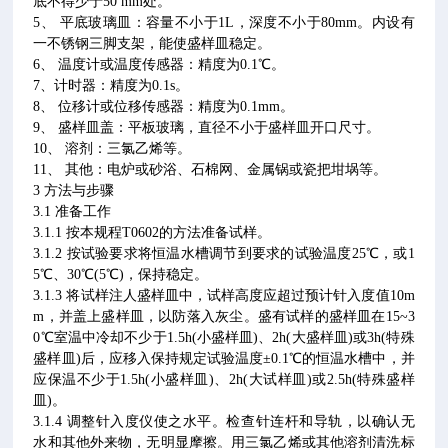
底不得少于50 mm处。
5、 平底玻璃皿：容量不小于1L，深度不小于80mm。内设有
一不锈钢三脚支架，能使盛样皿稳定。
6、 温度计或温度传感器：精度为0.1℃。
7、计时器：精度为0.1s。
8、 位移计或位移传感器：精度为0.1mm。
9、 盛样皿盖：平板玻璃，直径不小于盛样皿开口尺寸。
10、 溶剂：三氯乙烯等。
11、 其他：电炉或砂浴、石棉网、金属锅或瓷把坩埚等。
3 方法与步骤
3.1 准备工作
3.1.1 按本规程T0602的方法准备试样。
3.1.2 按试验要求将恒温水槽调节到要求的试验温度25℃，或1
5℃、30℃(5℃)，保持稳定。
3.1.3 将试样注人盛样皿中，试样高度应超过预计针入度值10m
m，并盖上盛样皿，以防落入灰尘。盛有试样的盛样皿在15~3
0℃室温中冷却不少于1.5h(小盛样皿)、2h(大盛样皿)或3h(特殊
盛样皿)后，应移入保持规定试验温度±0.1℃的恒温水槽中，并
应保温不少于1.5h(小盛样皿)、2h(大试样皿)或2.5h(特殊盛样
皿)。
3.1.4 调整针入度仪使之水平。检查针连杆和导轨，以确认无
水和其他外来物，无明显摩擦。用三氯乙烯或其他溶剂清洗标