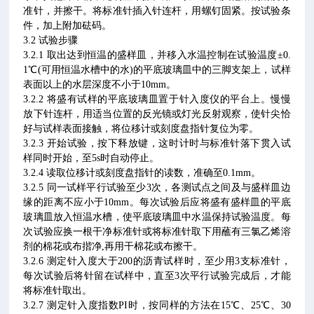
准针，并擦干。将标准针插入针连杆，用螺钉固紧。按试验条
件，加上附加砝码。
3.2 试验步骤
3.2.1 取出达到恒温的盛样皿，并移入水温控制在试验温度±0.
1℃(可用恒温水槽中的水)的平底玻璃皿中的三脚支架上，试样
表面以上的水层深度不小于10mm。
3.2.2 将盛有试样的平底玻璃皿置于针入度仪的平台上。慢慢
放下针连杆，用适当位置的反光镜或灯光反射观察，使针尖恰
好与试样表面接触，将位移计或刻度盘指针复位为零。
3.2.3 开始试验，按下释放键，这时计时与标准针落下贯入试
样同时开始，至5s时自动停止。
3.2.4 读取位移计或刻度盘指针的读数，准确至0.1mm。
3.2.5 同一试样平行试验至少3次，各测试点之间及与盛样皿边
缘的距离不应小于10mm。每次试验后应将盛有盛样皿的平底
玻璃皿放入恒温水槽，使平底玻璃皿中水温保持试验温度。每
次试验应换一根干净标准针或将标准针取下用蘸有三氯乙烯溶
剂的棉花或布揩净,再用干棉花或布擦干。
3.2.6 测定针入度大于200的沥青试样时，至少用3支标准针，
每次试验后将针留在试样中，直至3次平行试验完成后，才能
将标准针取出。
3.2.7 测定针入度指数PI时，按同样的方法在15℃、25℃、30