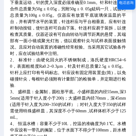
下垂直运动，针的贯入深度必须准确至0.1mm。针和针连杆组
电话咨询
合件总质量为50g ± 0.05g，另附50g ± 0. 05g砝码一只，试验时
总质量为100g ± 0.05g。仪器应有放置平底玻璃保温皿的平
台，并有调节水平的装置，针连杆应与平台相垂直。应有针连
杆制动按钮，使针连杆可自由下落。针连杆应易于装拆，以便
检查其质量。仪器还设有可自由转动与调节距离的悬臂，其端
部有一面小镜或聚光灯泡，借以观察针尖与试样表面接触情
况。且应对自动装置的准确性经常校验。当采用其它试验条件
时，应在试验结果中注明。
2、 标准针：由硬化回火的不锈钢制成，洛氏硬度HRC54~6
0，表面粗糙度Ra0.2~0.3μm，针及针杆总质量2.5g ± 0.05g。
针杆上应打印有号码标志。针应设有固定用装置盒(筒)，以免
碰撞针尖，每根针必须附有计量部门的检验单，并定期进行检
验.
3、 盛样皿：金属制，圆柱形平底。小盛样皿的内径55mm,深3
5mm(适用于针人度小于200)；大盛样皿内径70mm，深45mm
(适用于针入度为200~350的试样）；对针入度大于350的试样
需使用特殊盛样皿，其深度不小于60mm ,试样体积不少于125
mL。
4、 恒温水槽：容量不少于10L，控温的准确度为0.1℃。水槽
中应设有一带孔的搁架，位于水面下不得少于100mm，距水槽