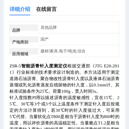
详细介绍
在线留言
其他品牌
品牌
国产
产地类别
建材/家具,电子/电池,综合
应用领域
ZSR-5
智能沥青针入度测定仪
根据交通部《JTG E20-201
1》行业标准的技术要求设计制造的。本方法适用于测定
道路石油沥青、聚合物改性沥青针入度以及液体石油沥青
蒸馏或乳化沥青蒸发后残留物的针入度，以0.1mm计。其
标准试验条件为25℃。荷重100g，贯入时间5s。
针入度指数PI用以描述沥青的温度敏感性，宜在15℃、2
5℃、30℃等3个或3个以上温度条件下测定针入度后按规
定的方法计算得到，若30℃时的针入度值过大，可采用
5℃代替。当量软化点T800是相当于沥青针入度为800时的
温度，用以评价沥青的高温稳定性。当量脆点T1.2是相当