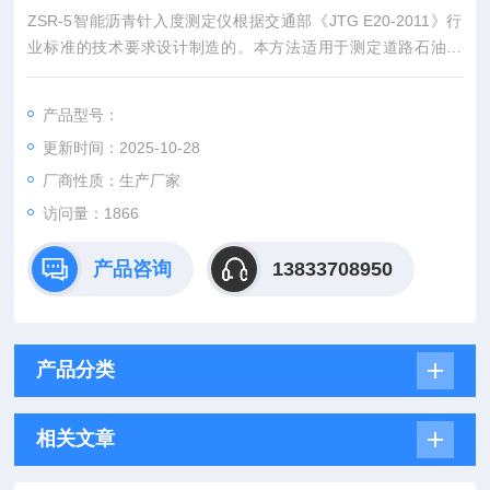
ZSR-5智能沥青针入度测定仪根据交通部《JTG E20-2011》行
业标准的技术要求设计制造的。本方法适用于测定道路石油沥
青、聚合物改性沥青针入度以及液体石油沥青蒸馏或乳化沥青蒸
发后残留物的针入度，以0.1mm计。其标准试验条件为25℃。荷
产品型号：
重100g，贯入时间5s。ZSR-5智能沥青针入度测定仪厂家
更新时间：2025-10-28
厂商性质：生产厂家
访问量：1866
产品咨询
13833708950
产品分类
相关文章