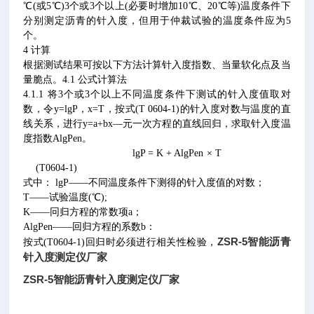
℃(或5℃)3个或3个以上(必要时增加10℃、20℃等)温度条件下
分别测定沥青的针入度，但用于仲裁试验的温度条件应为5
个。
4 计算
根据测试结果可按以下方法计算针入度指数、当量软化点及当
量脆点。4.1 公式计算法
4.1.1 将3个或3个以上不同温度条件下测试的针入度值取对
数，令y=lgP，x=T，按式(T 0604-1)的针入度对数与温度的直
线关系，进行y=a+bx—元一次方程的直线回归，求取针入度温
度指数AlgPen。
lgP = K + AlgPen × T
(T0604-1)
式中： lgP——不同温度条件下测得的针入度值的对数；
T——试验温度(℃);
K——冋归方程的常数项a；
AlgPen——回归方程的系数b：
ZSR-5智能沥青
按式(T0604-1)回归时必须进行相关性检验，
针入度测定仪厂家
ZSR-5智能沥青针入度测定仪厂家