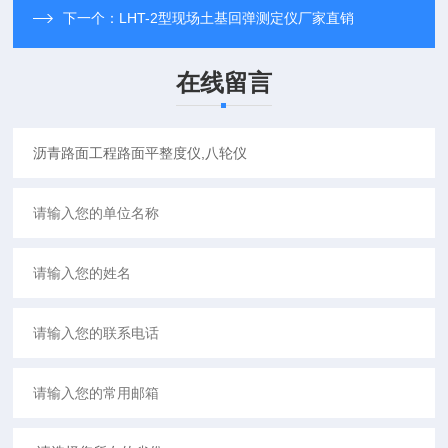
下一个：
LHT-2型现场土基回弹测定仪厂家直销
在线留言