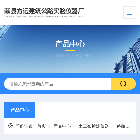
产品中心
PRODUCT CENTER
产品中心
当前位置：
首页
产品中心
土工布检测仪器
路面平整度仪