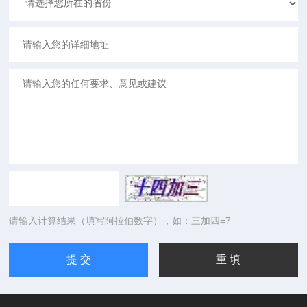
请输入计算结果（填写阿拉伯数字），如：三加四=7