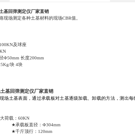
现场土基回弹测定仪厂家直销
路现场测定各种土基材料的现场CBR值。
00KN及球座
KN
径
Ф
50mm
长度200mm
5Kg/块 4块
现场土基回弹测定仪厂家直销
现场土基表面，通过承载板对土基逐级加载、卸载的方法，测出每
大荷载：60KN
★
承载板直径：
Ф
304mm
★
千斤顶行：120mm