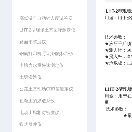
LHT-2型
用途：用于公
高低温全自动针入度试验器
LHT-2型现场土基回弹测定仪
技术参数：
路面平整度仪
★
液压千斤顶1
★
测力计：60
钢筋打印机,手动钢筋标距仪
★
贯入杆：直
★
承载板：1.2
土壤含水量快速测定仪
土壤渗透仪
公路土基现场CBR值测定仪
LHT-2型
用途：
用于在
粗粒土的渗透系数
量。
技术参数：
电动土壤相对密度仪
★
最
蝶式引伸仪