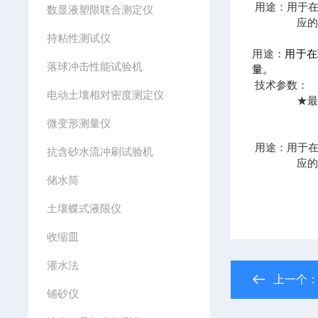
用途：
用于
数显液塑限联合测定仪
应
持粘性测试仪
用途：
用于在
落球冲击性能试验机
量。
技术参数：
电动土壤相对密度测定仪
★
最
微变形测量仪
用途：
用于
抗含砂水流冲刷试验机
应
储水筒
土壤蝶式液限仪
收缩皿
灌水法
上一个
铺砂仪