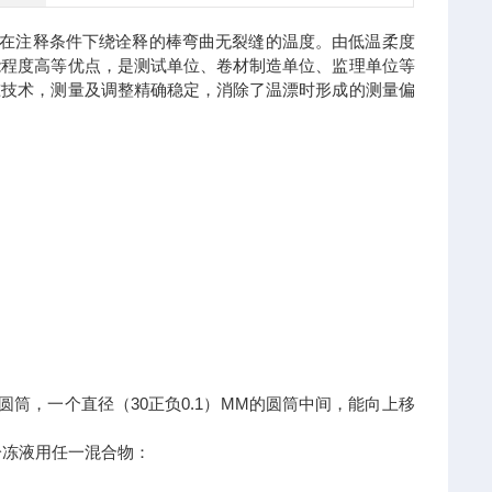
水卷材在注释条件下绕诠释的棒弯曲无裂缝的温度。由低温柔度
能程度高等优点，是测试单位、卷材制造单位、监理单位等
准技术，测量及调整精确稳定，消除了温漂时形成的测量偏
圆筒，一个直径（30正负0.1）MM的圆筒中间，能向上移
冷冻液用任一混合物：