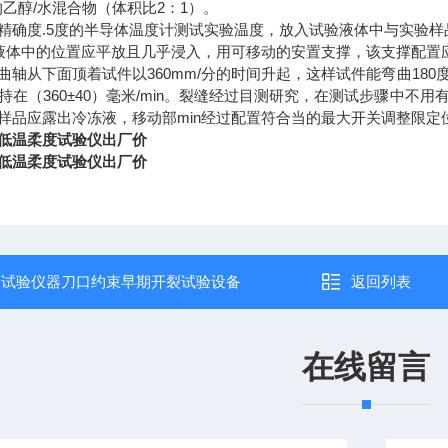
的乙醇/水混合物（体积比2：1）。
精确度.5度的半导体温度计测试实验温度，放入试验液体中与实验样
液体中的位置应平放且几乎浸入，用可移动的安置支撑，该支撑配置
曲轴从下面顶着试件以360mm/分的时间升起，这样试件能弯曲18
持在（360±40）毫米/min。裂缝经过目测研究，在测试步骤中
样品应露出冷冻液，移动部min经过配置符合当的最大开关调整限定
低温柔度试验仪出厂价
低温柔度试验仪出厂价
：
试验仪器刀口约束早期开裂试验设备
返回列表
在线留言