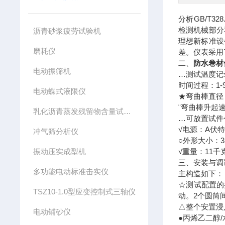
分析GB/T
检测机械部分
沥青砂浆疲劳试验机
理想新标准设
磨耗仪
差。仪表采用
二、
防水
卷材
电动振筛机
…测试温度记录
时间过程：1-9
电动蝶式液限仪
★弯曲棒直径：2
¨弯曲棒升起速度
乳化沥青蒸发残留物含量试验仪
…可放置试件
√电源：A伏特2
冲气筛分析仪
○外形大小：35
振动压实成型机
√重量：11千
三、安装与调
多功能电动标准击实仪
主构造如下：
☆测试配置的
TSZ10-1.0型应变控制式三轴仪
动。2个圆筒
△整个安置浸
电动铺砂仪
●丙烯乙二醇/