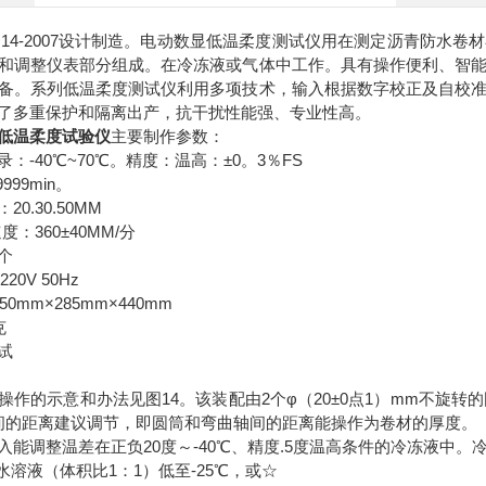
328.14-2007设计制造。电动数显低温柔度测试仪用在测定沥青防
和调整仪表部分组成。在冷冻液或气体中工作。具有操作便利、智
备。系列低温柔度测试仪利用多项技术，输入根据数字校正及自校
了多重保护和隔离出产，抗干扰性能强、专业性高。
低温柔度试验仪
主要制作参数：
：-40℃~70℃。精度：温高：±0。3％FS
999min。
0.30.50MM
：360±40MM/分
个
20V 50Hz
0mm×285mm×440mm
克
试
操作的示意和办法见图14。该装配由2个φ（20±0点1）mm不旋转的
间的距离建议调节，即圆筒和弯曲轴间的距离能操作为卷材的厚度。
入能调整温差在正负20度～-40℃、精度.5度温高条件的冷冻液中。
水溶液（体积比1：1）低至-25℃，或☆