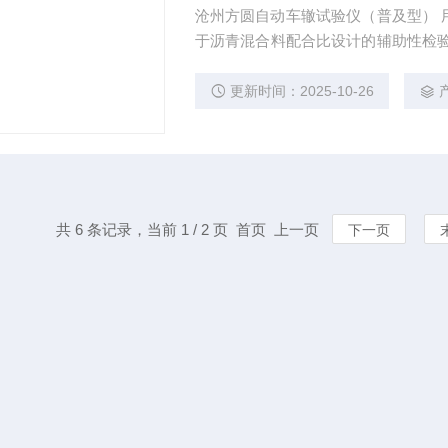
沧州方圆自动车辙试验仪（普及型） 
于沥青混合料配合比设计的辅助性检验。 技术参数： ★碾压速度：42±1次/分（单程）
距离：230±10mm ★电 压：380V~
更新时间：2025-10-26
共 6 条记录，当前 1 / 2 页 首页 上一页
下一页