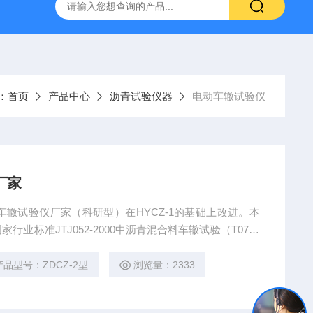
16标准普通混凝土泌水率试验容量筒试验方法
生石灰浆渣测定仪
：
首页
产品中心
沥青试验仪器
电动车辙试验仪
厂家
车辙试验仪厂家（科研型）在HYCZ-1的基础上改进。本
业标准JTJ052-2000中沥青混合料车辙试验（T0719
方式、可作浸水试验；可控制试模表面温度、水温
产品型号：ZDCZ-2型
浏览量：2333