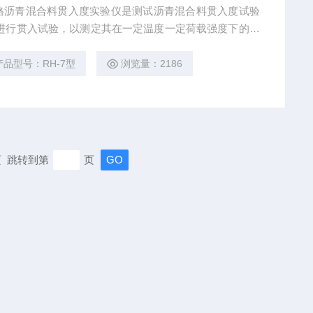
格沥青混合料贯入度实验仪是测试沥青混合料贯入度试验
进行贯入试验，以测定其在一定温度一定荷载强度下的变
，也可同时进行两个试件的贯入度平行试验，可设定循环
产品型号：RH-7型
浏览量：2186
末页 跳转到第
页