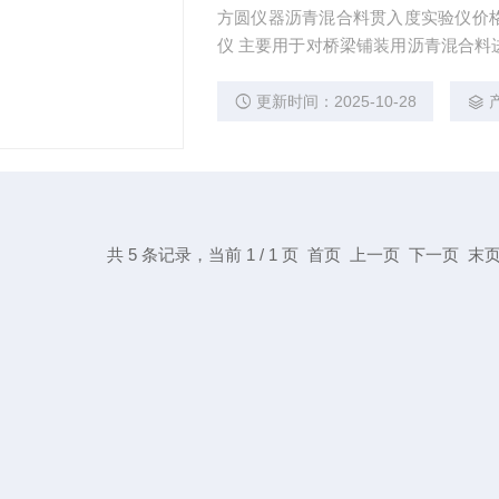
方圆仪器沥青混合料贯入度实验仪价
仪 主要用于对桥梁铺装用沥青混合料
形量。可进行单一试件的贯入度试验
水的加热温度，贯入深度自动记录。
更新时间：2025-10-28
共 5 条记录，当前 1 / 1 页 首页 上一页 下一页 