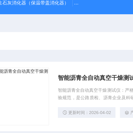
型生石灰消化器（保温带盖消化器）
*GB/T 50080-20
智能沥青全自动真空干燥测
智能沥青全自动真空干燥测试仪：严格遵循JTG
验规范，是公路质检、沥青企业及科研
动完成抽真空、干燥、终点判定全流程
规定真空度，15~30℃低温干燥避
更新时间：2026-04-02