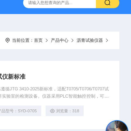
16标准普通混凝土泌水率试验容量筒试验方法
生石灰浆渣测定仪
当前位置：
首页
产品中心
沥青试验仪器
试仪新标准
 3410-2025新标准，适配T0705/T0706/T0707试
实验室的检测设备。仪器采用PLC智能触控控制，可自
，SUS304不锈钢真空室密封优良，90秒内可稳定达到
免沥青老化，保障检测数据精准合规，操作便捷且易运维
产品型号：SYD-0705
浏览量：318