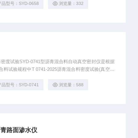
 2、本方法也适用于测定阳离子乳化沥青的破乳指数,以评价
产品型号：SYD-0658
浏览量：332
度试验SYD-0741型沥青混合料自动真空密封仪是根据
混合料试验规程中T 0741-2025沥青混合料密度试验(真空密
%的沥青混合料试件毛体积相对密度、毛体积密度及连通
抽真空使试件与密封袋紧密贴合后密封，避免传统方法中
产品型号：SYD-0741
浏览量：588
动沥青路面渗水仪