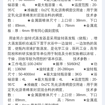
锅容量：4L ★最大瓶容量：4L ★温度范围：20-
95℃ ★准确度：0±2℃ 乳化沥青稠度仪用途：用于测
定乳化沥青稀浆封层混合料的稠度。 技术参
数： ★金属圆锥体尺寸：上口径：38mm、下口
径：89mm、 高：76mm ★金属底
板：厚：4mm 带有同心圆刻度线
用途简介:旋转式蒸发器是采用旋转蒸发瓶（烧瓶），增
大蒸发面积在减压下置于水浴中一边旋转，一边加热的装
置，使瓶内溶液扩散蒸发。是化学工业，医药工业，高等
院校和科研实验室等单位用于制造及分析实验赖以浓缩，
干燥，回收等较为理想的*基本仪器。 技术参数：
★工作电压:100-240V ★频率：50/60HZ ★功
耗：1360W ★旋转速度：20-280rpm ★旋转瓶
尺寸：50-4000ml ★最大旋转瓶容量：3KG ★浴
锅容量：4L ★最大瓶容量：4L ★温度范围：20-
95℃ ★准确度：0±2℃ 乳化沥青稠度仪用途：用于测
定乳化沥青稀浆封层混合料的稠度。 技术参
数： ★金属圆锥体尺寸：上口径：38mm、下口
径：89mm、 高：76mm ★金属底