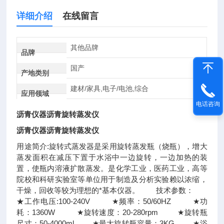
详细介绍
在线留言
其他品牌
品牌
国产
产地类别
建材/家具,电子/电池,综合
应用领域
电话咨询
沥青仪器沥青旋转蒸发仪
沥青仪器沥青旋转蒸发仪
用途简介:旋转式蒸发器是采用旋转蒸发瓶（烧瓶），增大
蒸发面积在减压下置于水浴中一边旋转，一边加热的装
置，使瓶内溶液扩散蒸发。是化学工业，医药工业，高等
院校和科研实验室等单位用于制造及分析实验赖以浓缩，
干燥，回收等较为理想的*基本仪器。 技术参数：
★工作电压:100-240V ★频率：50/60HZ ★功
耗：1360W ★旋转速度：20-280rpm ★旋转瓶
尺寸：50-4000ml ★最大旋转瓶容量：3KG ★浴