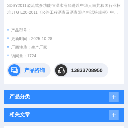
SDSY2011溢流式多功能恒温水浴箱是以中华人民共和国行业标
准JTG E20-2011《公路工程沥青及沥青混合料试验规程》中的T
0705-2011《压实沥青混合料密度试验（表干法）》为主要依
据，兼顾T 0706-2011
产品型号：
《压实沥青混合料密度试验（水中重法）》和T 0707-2011《压
更新时间：2025-10-28
实沥青混合料密度试验（蜡封压实沥青混合料制冷型自动恒温溢
流水箱
厂商性质：生产厂家
访问量：1724
产品咨询
13833708950
产品分类
相关文章