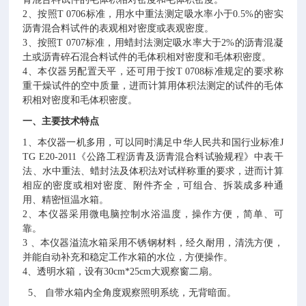
、按照
标准，用水中重法测定吸水率小于
的密实
2
T 0706
0.5%
沥青混合料试件的表观相对密度或表观密度。
、按照
标准，用蜡封法测定吸水率大于
的沥青混凝
3
T 0707
2%
土或沥青碎石混合料试件的毛体积相对密度和毛体积密度。
、本仪器另配置天平，还可用于按
标准规定的要求称
4
T 0708
重干燥试件的空中质量，进而计算用体积法测定的试件的毛体
积相对密度和毛体积密度。
一、主要技术特点
、本仪器一机多用，可以同时满足中华人民共和国行业标准
1
J
《公路工程沥青及沥青混合料试验规程》中表干
TG E20-2011
法、水中重法、蜡封法及体积法对试样称重的要求，进而计算
相应的密度或相对密度、附件齐全，可组合、拆装成多种通
用、精密恒温水箱。
、本仪器采用微电脑控制水浴温度，操作方便，简单、可
2
靠。
、本仪器溢流水箱采用不锈钢材料，经久耐用，清洗方便，
3
并能自动补充和稳定工作水箱的水位，方便操作。
、透明水箱，设有
大观察窗二扇。
4
30cm*25cm
、
自带水箱内全角度观察照明系统，无背暗面。
5