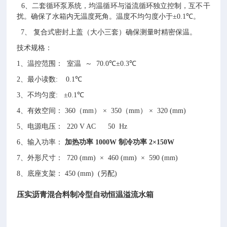
、二套循环泵系统，均温循环与溢流循环独立控制，互不干
6
扰。确保了水箱内无温度死角。温度不均匀度小于
℃
。
±0.1
、
复合式密封上盖（大小三套）确保测量时精密保温。
7
技术规格：
、温控范围：
室温
～
℃
℃
1
70.0
±0.3
、最小读数
℃
2
: 0.1
、不均匀度
℃
3
: ±0.1
、有效空间：
（
）
（
）
4
360
mm
× 350
mm
× 320 (mm)
、电源电压：
5
220 V AC 50 Hz
、输入功率：
6
加热功率
1000W
制冷功率
2×150W
、外形尺寸：
7
720 (mm) × 460 (mm) × 590 (mm)
、底座支架：
另配
8
450 (mm) (
)
压实沥青混合料制冷型自动恒温溢流水箱