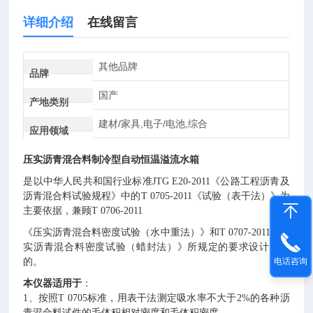
详细介绍
在线留言
其他品牌
品牌
国产
产地类别
建材/家具,电子/电池,综合
应用领域
压实沥青混合料制冷型自动恒温溢流水箱
是以中华人民共和国行业标准
《公路工程沥青及
JTG E20-2011
沥青混合料试验规程》中的
《试验（表干法）》为
T 0705-2011
主要依据，兼顾
T 0706-2011
《压实沥青混合料密度试验（水中重法）》和
《压
T 0707-2011
实沥青混合料密度试验（蜡封法）》所规定的要求设计制造
的。
电话咨询
：
本仪器适用于
、按照
标准，用表干法测定吸水率不大于
的各种沥
1
T 0705
2%
青混合料试件的毛体积相对密度和毛体积密度。