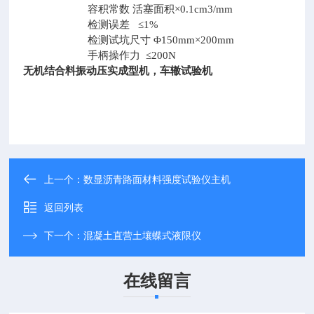
容积常数 活塞面积×0.1cm3/mm
检测误差 ≤1%
检测试坑尺寸 Φ150mm×200mm
手柄操作力 ≤200N
无机结合料振动压实成型机，车辙试验机
上一个：
数显沥青路面材料强度试验仪主机
返回列表
下一个：
混凝土直营土壤蝶式液限仪
在线留言