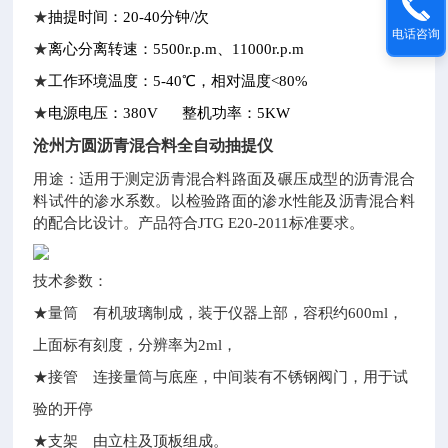
★
抽提时间：20-40分钟/次
电话咨询
★
离心分离转速：5500r.p.m、11000r.p.m
★
工作环境温度：5-40℃，相对温度<80%
★
电源电压：380V 整机功率：5KW
沧州方圆沥青混合料全自动抽提仪
用途：适用于测定沥青混合料路面及碾压成型的沥青混合
料试件的渗水系数。以检验路面的渗水性能及沥青混合料
的配合比设计。
产品符合JTG E20-2011标准要求。
技术参数：
★量筒 有机玻璃制成，装于仪器上部，容积约600ml，
上面标有刻度，分辨率为2ml，
★接管 连接量筒与底座，中间装有不锈钢阀门，用于试
验的开停
★支架 由立柱及顶板组成。