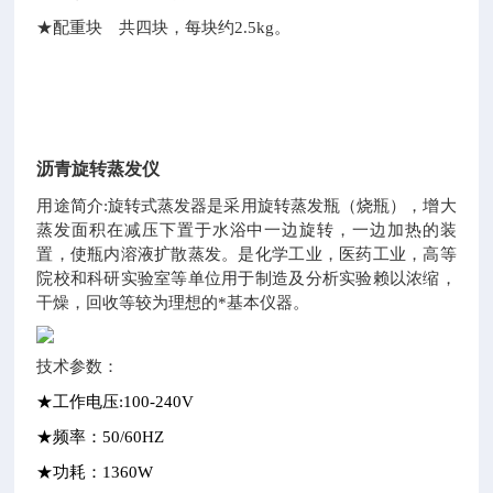
★配重块 共四块，每块约2.5kg。
沥青旋转蒸发仪
用途简介:旋转式蒸发器是采用旋转蒸发瓶（烧瓶），增大
蒸发面积在减压下置于水浴中一边旋转，一边加热的装
置，使瓶内溶液扩散蒸发。是化学工业，医药工业，高等
院校和科研实验室等单位用于制造及分析实验赖以浓缩，
干燥，回收等较为理想的*基本仪器。
技术参数：
★工作电压:100-240V
★频率：50/60HZ
★功耗：1360W