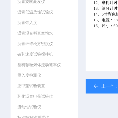
沥青旋转蒸发仪
12、磨耗计时
13、筛分计时
沥青低温柔性试验仪
14、5寸彩
15、电源：380
沥青锥入度
16、尺寸：600
沥青混合料真空饱水
沥青纤维松方密度仪
破乳速度试验搅拌机
塑料颗粒熔体流动速率仪
贯入度检测仪
亚甲蓝试验装置
上一个
乳化沥青电荷试验仪
流动性试验仪
标准持粘性测试仪