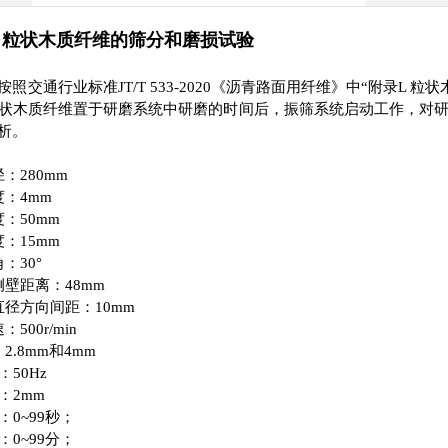
 粒状木质纤维的筛分和磨损试验
照交通行业标准JT/T 533-2020《沥青路面用纤维》中“附录L
状木质纤维置于研磨系统中研磨的时间后，振筛系统启动工作，对
析。
径：280mm
度：4mm
度：50mm
：15mm
：30°
侧壁距离：48mm
直径方向间距：10mm
500r/min
2.8mm和4mm
：50Hz
：2mm
：0~99秒；
：0~99分；