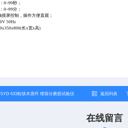
：0~99秒；
：0~99分；
色触摸屏控制，操作方便直观；
V 50Hz
x350x800(长x宽x高)
：
SYD-533粒状木质纤 维筛分磨损试验仪
返回列表
在线留言