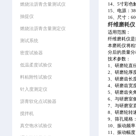
燃烧法沥青含量测试仪
14、5寸彩
15、电源：380
抽提仪
16、尺寸：600
纤维磨耗仪
燃烧法沥青含量测定仪
适用范围：
纤维磨耗仪是按
测试系统
本磨耗仪将粒
分后的质量分
密度试验器
技术参数：
低温柔度试验仪
1、研磨轮直
2、研磨轮厚
料粘附性试验仪
3、研磨齿长
4、研磨齿宽度
针入度测定仪
5、研磨齿夹角
6、与研磨室
沥青软化点试验器
7、与研磨室
8、研磨轮转速：
搅拌机
9、筛孔规格：
真空饱水试验仪
10、振动频率
11、振动幅度