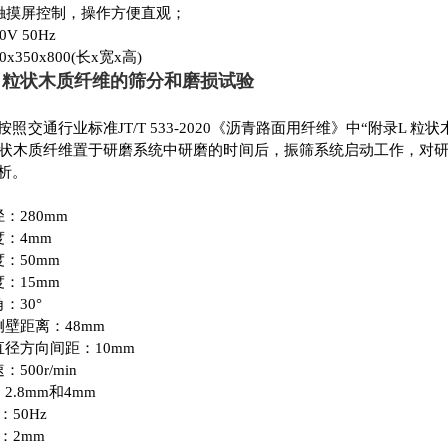
色触摸屏控制，操作方便直观；
V 50Hz
x350x800(长x宽x高)
 粒状木质纤维的筛分和磨损试验
照交通行业标准JT/T 533-2020《沥青路面用纤维》中“附录L
状木质纤维置于研磨系统中研磨的时间后，振筛系统启动工作，对
析。
径：280mm
度：4mm
度：50mm
：15mm
：30°
侧壁距离：48mm
直径方向间距：10mm
500r/min
2.8mm和4mm
：50Hz
：2mm