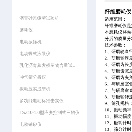
纤维磨耗仪
沥青砂浆疲劳试验机
适用范围：
纤维磨耗仪是按
磨耗仪
本磨耗仪将粒
分后的质量分
电动振筛机
技术参数：
1、研磨轮直
电动蝶式液限仪
2、研磨轮厚
3、研磨齿长
乳化沥青蒸发残留物含量试验仪
4、研磨齿宽度
冲气筛分析仪
5、研磨齿夹角
6、与研磨室
振动压实成型机
7、与研磨室
8、研磨轮转速：
多功能电动标准击实仪
9、筛孔规格：
10、振动频率
TSZ10-1.0型应变控制式三轴仪
11、振动幅度
12、磨耗计时
电动铺砂仪
13、筛分计时