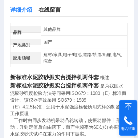
详细介绍
在线留言
其他品牌
品牌
国产
产地类别
建材/家具,电子/电池,道路/轨道/船舶,电气,
应用领域
综合
新标准水泥胶砂振实台搅拌机两件套
概述
新标准水泥胶砂振实台搅拌机两件套
是为我国水
泥胶砂强度检验方法等同采用ISO679：1989（E）标准而
设计。该仪器等效采用ISO679：1989
（E）4.2.5标准，适用于水泥强度检验所用式样的制备。
工作原理
工作时由同步发动机带动凸轮转动，使振动部件上升运
动，升到定值后自由落下，而产生频率为60次/分的振动使
电话咨询
水泥胶砂式试样在重力的作用下振实。