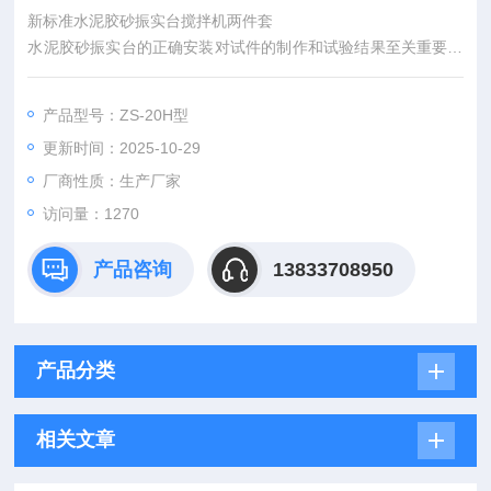
新标准水泥胶砂振实台搅拌机两件套
水泥胶砂振实台的正确安装对试件的制作和试验结果至关重要，
安装时请按以下步骤进行。
1、按国家标准GB/T17671-1999中的4.2.5要求、振实台安装在
产品型号：ZS-20H型
高度约400mm的混凝土基座上。混凝土体积约为0.25m3、重约
更新时间：2025-10-29
600kg。需防外部振动影响振实效果时，可在整个混凝土基座下
放一层厚约5mm天然橡胶弹性衬垫。
厂商性质：生产厂家
访问量：1270
产品咨询
13833708950
产品分类
相关文章