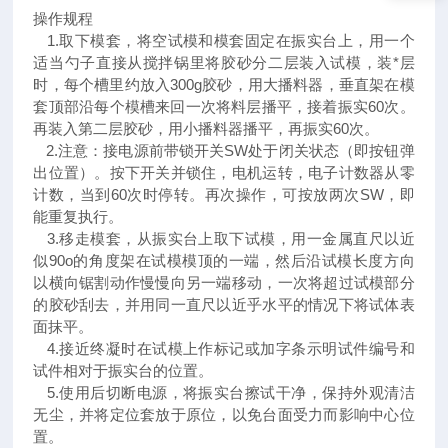
操作规程
1.取下模套，将空试模和模套固定在振实台上，用一个
适当勺子直接从搅拌锅里将胶砂分二层装入试模，装*层
时，每个槽里约放入300g胶砂，用大播料器，垂直架在模
套顶部沿每个模槽来回一次将料层播平，接着振实60次。
再装入第二层胶砂，用小播料器播平，再振实60次。
2.注意：接电源前带锁开关SW处于闭关状态（即按钮弹
出位置）。按下开关并锁住，电机运转，电子计数器从零
计数，当到60次时停转。再次操作，可按放两次SW，即
能重复执行。
3.移走模套，从振实台上取下试模，用一金属直尺以近
似90o的角度架在试模模顶的一端，然后沿试模长度方向
以横向锯割动作慢慢向另一端移动，一次将超过试模部分
的胶砂刮去，并用同一直尺以近乎水平的情况下将试体表
面抹平。
4.接近终凝时在试模上作标记或加字条示明试件编号和
试件相对于振实台的位置。
5.使用后切断电源，将振实台擦试干净，保持外观清洁
无尘，并将定位套放于原位，以免台面受力而影响中心位
置。