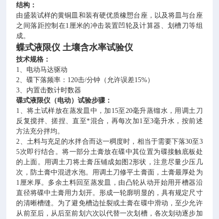
结构：
由盛装试样的黄铜皿和装有硬优质橡愬台座，以及将皿与台座
之间落距控制在
1厘米的冲击装置凹轮及计算器、划槽刀等组
成。
蝶式液限仪 土壤含水率试验仪
技术规格：
1、电动马达驱动
2、碟下落频率：120击/分钟（允许误差15%）
3、内置击数计时数器
碟式液限仪（电动）试验步骤：
1、将土试样放在蒸发皿中，加15至20毫升蒸镏水，用调土刀
反复搅拌、搓捏、直至*混合，再每次加1至3毫升水，按前述
方法充分拌均。
2、土料与充足的水拌合而达一稠度时，相当于需要下落30至3
5次即行结合。将一部分土膏放在碟中其位置为碟接触底板处
的上面。用调土刀将土膏压铺成如图2形状，注意尽量少压几
次，防土膏中混进水泡。用调土刀修平土膏面，土膏最厚处为
1厘米厚。多余土料回至蒸发皿，由凸轮从动开始用开槽器沿
直径将碟中土膏用力划开。形成一轮廓明显的，具有规定尺寸
的清晰槽缝。为了避免槽边扯裂或土膏在碟中滑动，至少允许
从前至后，从后至前划六次以代替一次划槽，各次划动逐步加