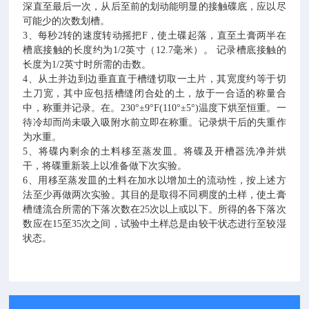
深直至最后一次，从后至前的划动能明显的接触碟底，应以尽
可能少的次数划槽。
3、每秒2转的速度转动摇把F，使土碟起落，直至土膏两半在
槽底接触的长度约为1/2英寸（12.7毫米）。 记录槽底接触的
长度为1/2英寸时所需的击数。
4、从土并边到边垂直直于槽缝切取一土片，其宽度约等于切
土刀宽，其中应包括槽缝闭合处的土，放于一合适的称量合
中，称重并记录。在。230°±9°F(110°±5°)温度下烘至恒重。一
待冷却而尚未吸入吸附水前立即在称重。记录烘干后的失重作
为水重。
5、将碟内剩余的土料移至蒸发皿。将碟及开槽器洗净并烘
干，将碟重新装上以准备做下次实验。
6、用移至蒸发皿的土料在加水以增加土的流动性，按上述方
法至少再做两次实验。其目的是取得不同稠度的土样，使土膏
槽缝流合所需的下落次数在25次以上或以下。所得的各下落次
数应在15至35次之间，试验中土样总是由较干状态进行至较湿
状态。