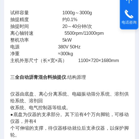
试样容量 1000g～3000g
抽提精度 约0.1%
电话咨询
抽提时间 20～40分钟/次
离心轴转速 5500rpm/11000rpm
整机功率 5kW
电源 380V 50Hz
净重 ≈300kg
主机外形尺寸（长×宽×高） 1100×720×1680mm
三
全自动沥青混合料抽提仪
.结构原理
仪器由底盘、离心分离系统、电磁振动筛分系统、溶剂供
给系统、溶剂回
收系统、电气控制器等组成。
●底盘为仪器的支承部分。其下沿有4个万向脚轮，可移动
仪器，并有4
个可伸缩的支撑，待仪器移动就位后支承仪器，以保护脚
轮。