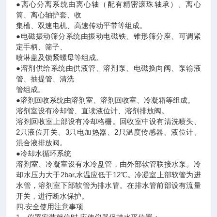
●离心分离系统由离心轴（配有精密滚珠轴承）、离心
筒、离心轴护套、收
集槽、双速电机、高速传动平带等组成。
●电磁振动筛分系统由振动电磁铁、锥形筛分座、可调紧
定手柄、筛子、
喷淋盖及锁紧螺母等组成。
●溶剂供给系统由供液管、溶剂泵、电磁换向阀、泵输液
管、抽提管、清洗
管组成。
●溶剂回收系统由溶剂室、溶剂回收室、冷凝箱等组成。
溶剂室设有冷却管、直读液位计、溶剂排放阀。
溶剂回收室上部设有冷却格栅。回收室中设有清洗喷头、
2只液位开关、3只电加热器、2只温度传感器、液位计、
混合液排放阀。
●冷却水循环系统
溶剂室、冷凝室设有水冷盘管，由外部软管联接水泵。冷
却水压力大于2bar,水温应低于12℃。冷凝室上部软管为进
水管，溶剂室下部软管为排水管。在排水管前部设有流量
开关，进行断水保护。
四.安全使用注意事项