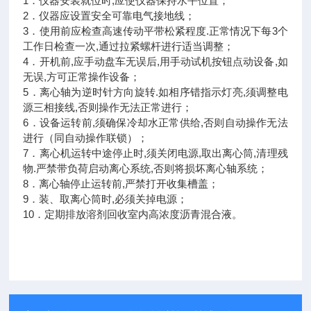
1．仪器安装就位时,应使仪器保持水平位置；
2．仪器应设置安全可靠电气接地线；
3．使用前应检查高速传动平带松紧程度.正常情况下每3个
工作日检查一次,通过拉紧螺杆进行适当调整；
4．开机前,应手动盘车无误后,用手动试机按钮点动设备,如
无误,方可正常操作设备；
5．离心轴为逆时针方向旋转.如相序错指示灯亮,须调整电
源三相接线,否则操作无法正常进行；
6．设备运转前,须确保冷却水正常供给,否则自动操作无法
进行（同自动操作联锁）；
7．离心机运转中途停止时,须关闭电源,取出离心筒,清理残
物.严禁带负荷启动离心系统,否则将损坏离心轴系统；
8．离心轴停止运转前,严禁打开收集槽盖；
9．装、取离心筒时,必须关掉电源；
10．定期排放溶剂回收室内高浓度沥青混合液。