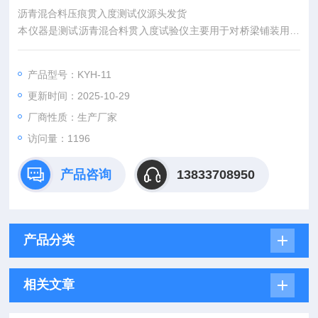
沥青混合料压痕贯入度测试仪源头发货
本仪器是测试沥青混合料贯入度试验仪主要用于对桥梁铺装用沥
青混合料进行贯入试验，以
产品型号：KYH-11
测定其在一定温度一定荷载强度下的变形量。可进行单一试件的
更新时间：2025-10-29
贯入度试验，也可同时进行
厂商性质：生产厂家
两个试件的贯入度平行试验，可设定循环水的加热温度，贯入深
访问量：1196
度自动记录。
产品咨询
13833708950
产品分类
相关文章