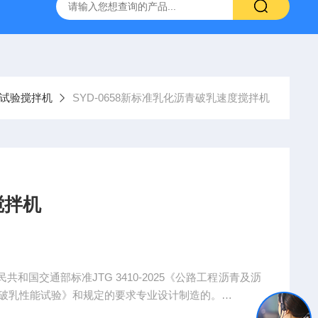
16标准普通混凝土泌水率试验容量筒试验方法
生石灰浆渣测定仪
试验搅拌机
SYD-0658新标准乳化沥青破乳速度搅拌机
搅拌机
国交通部标准JTG 3410-2025《公路工程沥青及沥
化沥青破乳性能试验》和规定的要求专业设计制造的。
定度试验，以鉴别乳液属于快裂（RS)、裂（MS)或慢