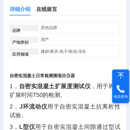
详细介绍
在线留言
其他品牌
品牌
国产
产地类别
建材/家具,电子/电池,综合
应用领域
自密实混凝土日常检测测项目仪器
1
，
自密实混凝土扩展度测试仪
，用于坍落
扩展时间
T50
的检测。
电话咨询
2
，
J
环流动仪
用于自密实混凝土抗离析性
试验。
3
，
L
型仪
用于自密实混凝土间隙通过型试