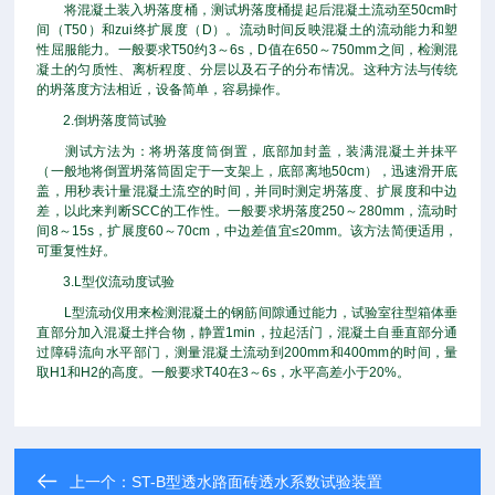
将混凝土装入坍落度桶，测试坍落度桶提起后混凝土流动至50cm时
间（T50）和zui终扩展度（D）。流动时间反映混凝土的流动能力和塑
性屈服能力。一般要求T50约3～6s，D值在650～750mm之间，检测混
凝土的匀质性、离析程度、分层以及石子的分布情况。这种方法与传统
的坍落度方法相近，设备简单，容易操作。
2.倒坍落度筒试验
测试方法为：将坍落度筒倒置，底部加封盖，装满混凝土并抹平
（一般地将倒置坍落筒固定于一支架上，底部离地50cm），迅速滑开底
盖，用秒表计量混凝土流空的时间，并同时测定坍落度、扩展度和中边
差，以此来判断SCC的工作性。一般要求坍落度250～280mm，流动时
间8～15s，扩展度60～70cm，中边差值宜≤20mm。该方法简便适用，
可重复性好。
3.L型仪流动度试验
L型流动仪用来检测混凝土的钢筋间隙通过能力，试验室往型箱体垂
直部分加入混凝土拌合物，静置1min，拉起活门，混凝土自垂直部分通
过障碍流向水平部门，测量混凝土流动到200mm和400mm的时间，量
取H1和H2的高度。一般要求T40在3～6s，水平高差小于20%。
上一个：
ST-B型透水路面砖透水系数试验装置