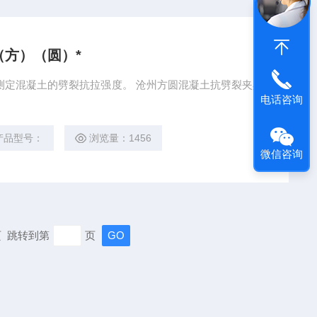
方）（圆）*
裂抗拉强度。 沧州方圆混凝土抗劈裂夹具
电话咨询
产品型号：
浏览量：1456
微信咨询
末页 跳转到第
页