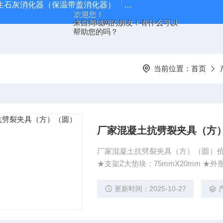
型生石灰消化器（保温带盖消化器）
*GB/T 50080-20
欢迎您！
来自局域网的朋友！有什么可以
帮助您的吗？
当前位置：
首页
厂家混凝土抗劈裂夹具（方
厂家混凝土抗劈裂夹具（方）（圆）价格 
★支架Z大垫块：75mmX20mm ★外形尺寸（长X宽X高）：250mmX210mmX220mm ★试件尺
更新时间：2025-10-27