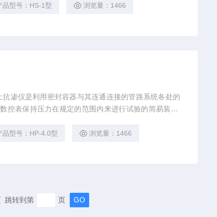
的抗渗性能。混凝土砌块抗渗试验装置、砌块抗渗仪价格
产品型号：HS-1型
浏览量：1466
混凝土抗渗仪是利用密封容器与其连通连接的管路系统各处的
能数控表保持压力在规定的范围内来进行试验的简易装置,
渗仪
产品型号：HP-4.0型
浏览量：1466
末页 跳转到第
页