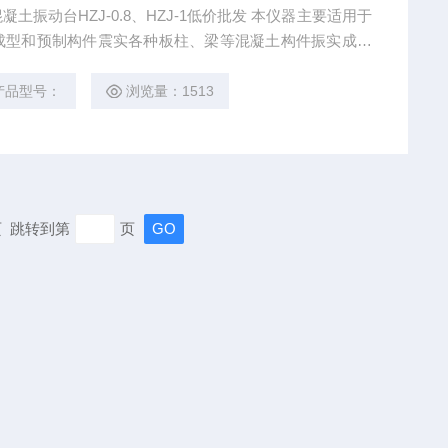
振动台HZJ-0.8、HZJ-1低价批发 本仪器主要适用于
成型和预制构件震实各种板柱、梁等混凝土构件振实成型
好、质量可靠、结构美观、噪音小、使用及维方便等特
、水泥厂、建筑施工单位、有关专业院校及科研单位水泥
产品型号：
浏览量：1513
末页 跳转到第
页