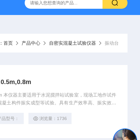
16标准普通混凝土泌水率试验容量筒试验方法
生石灰浆渣测定仪
：
首页
产品中心
自密实混凝土试验仪器
振动台
5m,0.8m
0.8m 本仪器主要适用于水泥搅拌站试验室，现场工地作试件
混凝土构件振实成型等试验。具有生产效率高、振实效果
用及维方便等特点。 本产品是商砼搅拌站、质检公司、
及科研单位水泥试验室*的，*的设备之一。
产品型号：
浏览量：1736