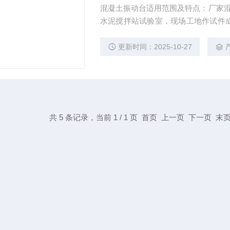
混凝土振动台适用范围及特点：厂家混凝土
水泥搅拌站试验室，现场工地作试件
等试验。具有生产效率高、振实效果
点。 本产品是商砼搅拌站、质检公司
更新时间：2025-10-27
试验室*的，不可
共 5 条记录，当前 1 / 1 页 首页 上一页 下一页 