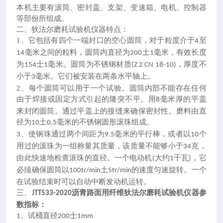
本机主要有滚筒、密封盖、支架、变速箱、电机、控制器
等部份所组成。
二、
狄法尔磨耗试验机仪器特点：
1、
它包括有四个一端封口的空心圆筒，对于粒度介于
至
4
毫米之间的粒料，圆筒内直径为
土
毫米，有效长度
14
200
1
为
士
毫米。圆筒为不锈钢材质
，厚度不
154
1
(Z 2 CN 18-10)
小于
毫米。它们被安装在两条水平轴上。
3
2、
每个圆筒可以用于一个试验。圆筒内部不能存在任何
由于焊接或固定方式引起的隆突不平。用
毫米厚的平盖
8
来封闭圆筒。通过平盖上的接缝来确保密封性。磨料由直
径为
土
毫米的不锈钢圆形滚珠组成。
10
0.5
、
使钢珠通过两个间距为
毫米的平行棒，或者以
个
3
9.5
10
用过的滚珠为一组称量其质量，该质量不能够小于
克，
34
由此快速地检查滚珠的直径。一个电动机
大约
千瓦
，它
(
1
)
必须确保圆筒以
土
的速度匀速旋转。一个
100tr/min
5tr/min
在试验结束时可以自动中断发动机运转。
三、
沥青路面用纤维
狄法尔磨耗试验机仪器参
JTT533-2020
数指标：
、
试桶直径
士
1
200
1mm