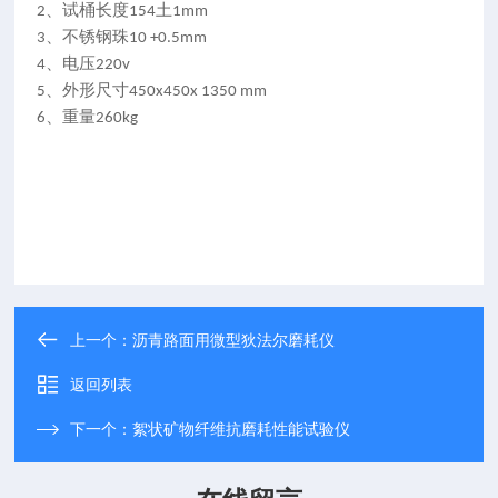
、
试桶长度
土
2
154
1mm
、
不锈钢珠
3
10 +0.5mm
、
电压
4
220v
、
外形尺寸
5
450x450x 1350 mm
、
重量
6
260kg
上一个：
沥青路面用微型狄法尔磨耗仪
返回列表
下一个：
絮状矿物纤维抗磨耗性能试验仪