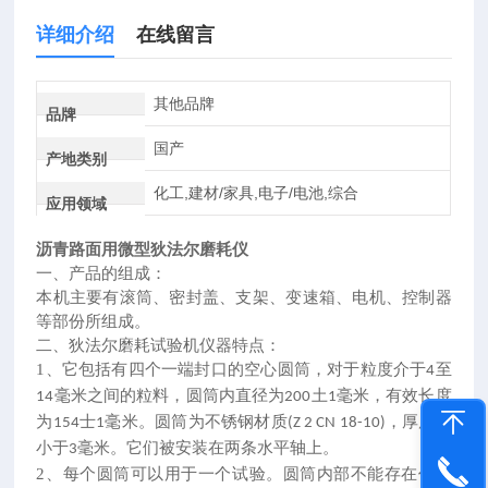
详细介绍
在线留言
其他品牌
品牌
国产
产地类别
化工,建材/家具,电子/电池,综合
应用领域
沥青路面用
微型狄法尔磨耗仪
一、产品的
组成：
本机主要有滚筒、密封盖、支架、变速箱、电机、控制器
等部份所组成。
二、
狄法尔磨耗试验机仪器特点：
1、
它包括有四个一端封口的空心圆筒，对于粒度介于
至
4
毫米之间的粒料，圆筒内直径为
土
毫米，有效长度
14
200
1
为
士
毫米。圆筒为不锈钢材质
，厚度不
154
1
(Z 2 CN 18-10)
小于
毫米。它们被安装在两条水平轴上。
3
2、
每个圆筒可以用于一个试验。圆筒内部不能存在任何