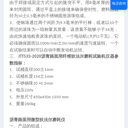
由于焊接或固定方式引起的隆突不平。用
毫米厚的平盖
8
电话咨询
来封闭圆筒。通过平盖上的接缝来确保密封性。磨料由直
径为
土
毫米的不锈钢圆形滚珠组成。
10
0.5
、
使钢珠通过两个间距为
毫米的平行棒，或者以
个
3
9.5
10
用过的滚珠为一组称量其质量，该质量不能够小于
克，
34
由此快速地检查滚珠的直径。一个电动机
大约
千瓦
，它
(
1
)
必须确保圆筒以
土
的速度匀速旋转。一个
100tr/min
5tr/min
在试验结束时可以自动中断发动机运转。
三、
沥青路面用纤维
狄法尔磨耗试验机仪器参
JTT533-2020
数指标：
、
试桶直径
士
1
200
1mm
、
试桶长度
土
2
154
1mm
、
不锈钢珠
3
10 +0.5mm
、
电压
4
220v
、
外形尺寸
5
450x450x 1350 mm
、
重量
6
260kg
沥青路面用
微型狄法尔磨耗仪
一、产品的
组成：