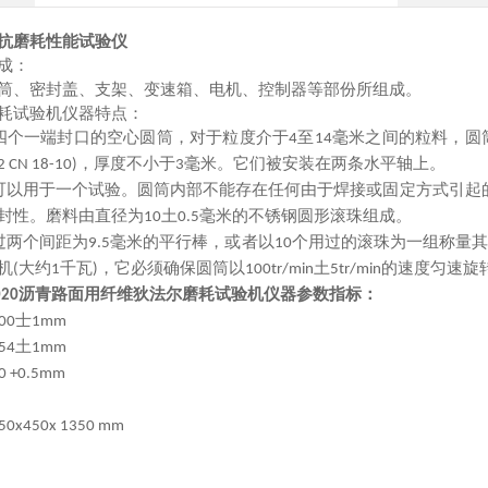
抗磨耗性能试验仪
成：
筒、密封盖、支架、变速箱、电机、控制器等部份所组成。
耗试验机仪器特点：
四个一端封口的空心圆筒，对于粒度介于
至
毫米之间的粒料，圆
4
14
，厚度不小于
毫米。它们被安装在两条水平轴上。
 2 CN 18-10)
3
可以用于一个试验。圆筒内部不能存在任何由于焊接或固定方式引起
封性。磨料由直径为
土
毫米的不锈钢圆形滚珠组成。
10
0.5
过两个间距为
毫米的平行棒，或者以
个用过的滚珠为一组称量
9.5
10
机
大约
千瓦
，它必须确保圆筒以
土
的速度匀速旋
(
1
)
100tr/min
5tr/min
沥青路面用纤维
狄法尔磨耗试验机仪器参数指标：
020
士
00
1mm
土
54
1mm
0 +0.5mm
50x450x 1350 mm