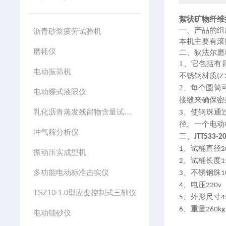
絮状矿物纤维
一、产品的
组
沥青砂浆疲劳试验机
本机主要有滚
磨耗仪
二、
狄法尔磨
1、
它包括有
电动振筛机
不锈钢材质
(Z
2、
每个圆筒
电动蝶式液限仪
接缝来确保密
乳化沥青蒸发残留物含量试验仪
、
使钢珠通
3
径。一个电动
冲气筛分析仪
三、
JTT533-2
、
试桶直径
1
2
振动压实成型机
、
试桶长度
2
1
多功能电动标准击实仪
、
不锈钢珠
3
1
、
电压
4
220v
TSZ10-1.0型应变控制式三轴仪
、
外形尺寸
5
4
、
重量
6
260kg
电动铺砂仪