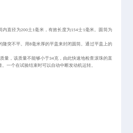
筒内直径为
土
毫米，有效长度为
士
毫米。圆筒为
200
1
154
1
的隆突不平。用
毫米厚的平盖来封闭圆筒。通过平盖上的
8
其质量，该质量不能够小于
克，由此快速地检查滚珠的直
34
转。一个在试验结束时可以自动中断发动机运转。