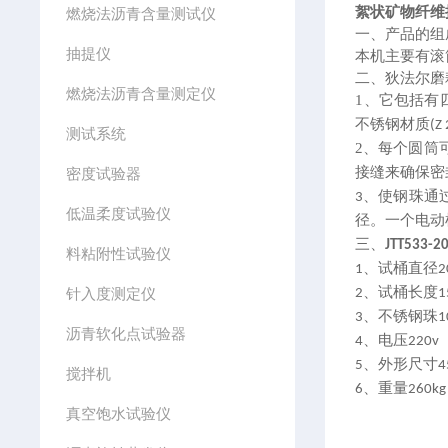
絮状矿物纤维
燃烧法沥青含量测试仪
一、产品的
组
抽提仪
本机主要有滚
二、
狄法尔磨
燃烧法沥青含量测定仪
1、
它包括有
不锈钢材质
(Z
测试系统
2、
每个圆筒
接缝来确保密
密度试验器
、
使钢珠通
3
低温柔度试验仪
径。一个电动
三、
JTT533-2
料粘附性试验仪
、
试桶直径
1
2
、
试桶长度
针入度测定仪
2
1
、
不锈钢珠
3
1
沥青软化点试验器
、
电压
4
220v
、
外形尺寸
5
4
搅拌机
、
重量
6
260kg
真空饱水试验仪