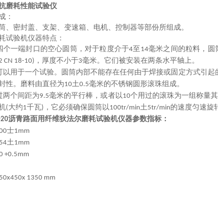
抗磨耗性能试验仪
成：
筒、密封盖、支架、变速箱、电机、控制器等部份所组成。
耗试验机仪器特点：
四个一端封口的空心圆筒，对于粒度介于
至
毫米之间的粒料，圆
4
14
，厚度不小于
毫米。它们被安装在两条水平轴上。
 2 CN 18-10)
3
可以用于一个试验。圆筒内部不能存在任何由于焊接或固定方式引起
封性。磨料由直径为
土
毫米的不锈钢圆形滚珠组成。
10
0.5
过两个间距为
毫米的平行棒，或者以
个用过的滚珠为一组称量
9.5
10
机
大约
千瓦
，它必须确保圆筒以
土
的速度匀速旋
(
1
)
100tr/min
5tr/min
沥青路面用纤维
狄法尔磨耗试验机仪器参数指标：
020
士
00
1mm
土
54
1mm
0 +0.5mm
50x450x 1350 mm