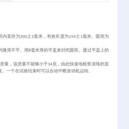
筒内直径为
土
毫米，有效长度为
士
毫米。圆筒为
200
1
154
1
的隆突不平。用
毫米厚的平盖来封闭圆筒。通过平盖上的
8
其质量，该质量不能够小于
克，由此快速地检查滚珠的直
34
转。一个在试验结束时可以自动中断发动机运转。