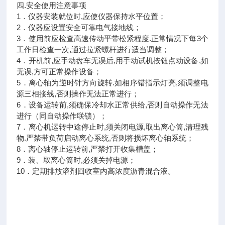
四.安全使用注意事项
1．仪器安装就位时,应使仪器保持水平位置；
2．仪器应设置安全可靠电气接地线；
3．使用前应检查高速传动平带松紧程度.正常情况下每3个
工作日检查一次,通过拉紧螺杆进行适当调整；
4．开机前,应手动盘车无误后,用手动试机按钮点动设备,如
无误,方可正常操作设备；
5．离心轴为逆时针方向旋转.如相序错指示灯亮,须调整电
源三相接线,否则操作无法正常进行；
6．设备运转前,须确保冷却水正常供给,否则自动操作无法
进行（同自动操作联锁）；
7．离心机运转中途停止时,须关闭电源,取出离心筒,清理残
物.严禁带负荷启动离心系统,否则将损坏离心轴系统；
8．离心轴停止运转前,严禁打开收集槽盖；
9．装、取离心筒时,必须关掉电源；
10．定期排放溶剂回收室内高浓度沥青混合液。