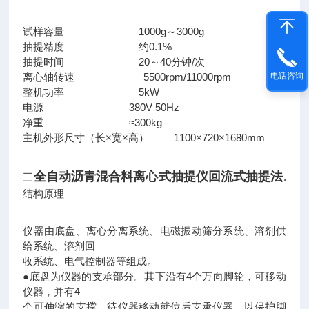
试样容量 1000g～3000g
抽提精度 约0.1%
抽提时间 20～40分钟/次
离心轴转速 5500rpm/11000rpm
电话咨询
整机功率 5kW
电源 380V 50Hz
净重 ≈300kg
主机外形尺寸（长×宽×高） 1100×720×1680mm
全自动沥青混合料离心式抽提仪回流式
抽提法
三
.
结构原理
仪器由底盘、离心分离系统、电磁振动筛分系统、溶剂供
给系统、溶剂回
收系统、电气控制器等组成。
●底盘为仪器的支承部分。其下沿有4个万向脚轮，可移动
仪器，并有4
个可伸缩的支撑，待仪器移动就位后支承仪器，以保护脚