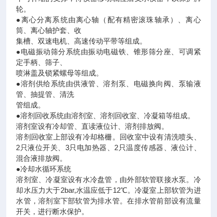
轮。
●离心分离系统由离心轴（配有精密滚珠轴承）、离心
筒、离心轴护套、收
集槽、双速电机、高速传动平带等组成。
●电磁振动筛分系统由振动电磁铁、锥形筛分座、可调紧
定手柄、筛子、
喷淋盖及锁紧螺母等组成。
●溶剂供给系统由供液管、溶剂泵、电磁换向阀、泵输液
管、抽提管、清洗
管组成。
●溶剂回收系统由溶剂室、溶剂回收室、冷凝箱等组成。
溶剂室设有冷却管、直读液位计、溶剂排放阀。
溶剂回收室上部设有冷却格栅。回收室中设有清洗喷头、
2只液位开关、3只电加热器、2只温度传感器、液位计、
混合液排放阀。
●冷却水循环系统
溶剂室、冷凝室设有水冷盘管，由外部软管联接水泵。冷
却水压力大于2bar,水温应低于12℃。冷凝室上部软管为进
水管，溶剂室下部软管为排水管。在排水管前部设有流量
开关，进行断水保护。