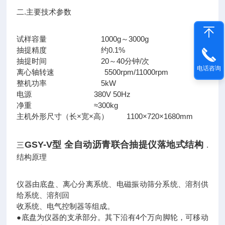
二.主要技术参数
试样容量 1000g～3000g
抽提精度 约0.1%
抽提时间 20～40分钟/次
电话咨询
离心轴转速 5500rpm/11000rpm
整机功率 5kW
电源 380V 50Hz
净重 ≈300kg
主机外形尺寸（长×宽×高） 1100×720×1680mm
GSY-V型 全自动沥青联合抽提仪落地式结构
三
.
结构原理
仪器由底盘、离心分离系统、电磁振动筛分系统、溶剂供
给系统、溶剂回
收系统、电气控制器等组成。
●底盘为仪器的支承部分。其下沿有4个万向脚轮，可移动