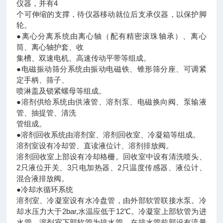
仪器，并有4
个可伸缩的支撑，待仪器移动就位后支承仪器，以保护脚
轮。
●离心分离系统由离心轴（配有精密滚珠轴承）、离心
筒、离心轴护套、收
集槽、双速电机、高速传动平带等组成。
●电磁振动筛分系统由振动电磁铁、锥形筛分座、可调紧
定手柄、筛子、
喷淋盖及锁紧螺母等组成。
●溶剂供给系统由供液管、溶剂泵、电磁换向阀、泵输液
管、抽提管、清洗
管组成。
●溶剂回收系统由溶剂室、溶剂回收室、冷凝箱等组成。
溶剂室设有冷却管、直读液位计、溶剂排放阀。
溶剂回收室上部设有冷却格栅。回收室中设有清洗喷头、
2只液位开关、3只电加热器、2只温度传感器、液位计、
混合液排放阀。
●冷却水循环系统
溶剂室、冷凝室设有水冷盘管，由外部软管联接水泵。冷
却水压力大于2bar,水温应低于12℃。冷凝室上部软管为进
水管，溶剂室下部软管为排水管。在排水管前部设有流量