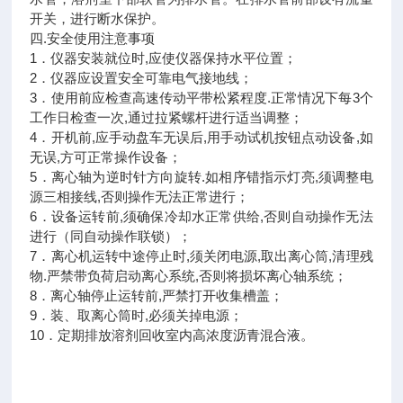
开关，进行断水保护。
四.安全使用注意事项
1．仪器安装就位时,应使仪器保持水平位置；
2．仪器应设置安全可靠电气接地线；
3．使用前应检查高速传动平带松紧程度.正常情况下每3个
工作日检查一次,通过拉紧螺杆进行适当调整；
4．开机前,应手动盘车无误后,用手动试机按钮点动设备,如
无误,方可正常操作设备；
5．离心轴为逆时针方向旋转.如相序错指示灯亮,须调整电
源三相接线,否则操作无法正常进行；
6．设备运转前,须确保冷却水正常供给,否则自动操作无法
进行（同自动操作联锁）；
7．离心机运转中途停止时,须关闭电源,取出离心筒,清理残
物.严禁带负荷启动离心系统,否则将损坏离心轴系统；
8．离心轴停止运转前,严禁打开收集槽盖；
9．装、取离心筒时,必须关掉电源；
10．定期排放溶剂回收室内高浓度沥青混合液。