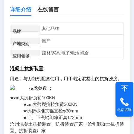
详细介绍
在线留言
其他品牌
品牌
国产
产地类别
建材/家具,电子/电池,综合
应用领域
混凝土抗折装置
用途：与万能机配套使用，用于测定混凝土的抗折强度。
技术参数 ：
100KN
★
zui大抗折负荷
300KN
★
zui大劈裂抗拉负荷
电话咨询
φ30mm
★
抗折标准夹辊直径
172mm
★
上、下夹辊间净距离
沧州混凝土抗折装置、抗折装置厂家、沧州混凝土抗折装
置、抗折装置厂家