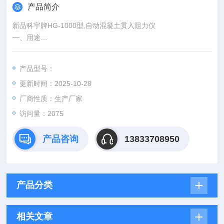
产品简介
新品科宇牌HG-1000型,自动混凝土贯入阻力仪
一、用途
本混凝土贯入阻力仪利用贯入阻力法来测定混凝土的凝结时间。
产品型号：
二、技术参数
更新时间：2025-10-28
试料容器（上口径×下口径×深度）φ160mm×φ150mm×150mm
厂商性质：生产厂家
Z大贯入力：1000N
访问量：2075
贯入深度：25mm
贯入阻力仪、混凝土砂浆贯入阻力仪价格图片
产品咨询
13833708950
产品分类
相关文章