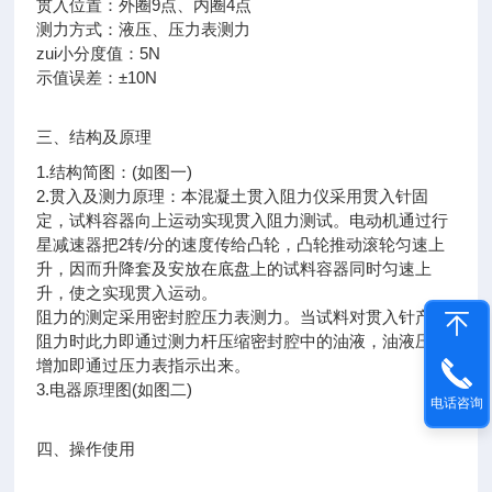
贯入位置：外圈9点、内圈4点
测力方式：液压、压力表测力
zui小分度值：5N
示值误差：±10N
三、结构及原理
1.结构简图：(如图一)
2.贯入及测力原理：本混凝土贯入阻力仪采用贯入针固
定，试料容器向上运动实现贯入阻力测试。电动机通过行
星减速器把2转/分的速度传给凸轮，凸轮推动滚轮匀速上
升，因而升降套及安放在底盘上的试料容器同时匀速上
升，使之实现贯入运动。
阻力的测定采用密封腔压力表测力。当试料对贯入针产生
阻力时此力即通过测力杆压缩密封腔中的油液，油液压力
增加即通过压力表指示出来。
3.电器原理图(如图二)
电话咨询
四、操作使用