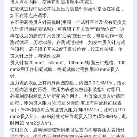
贯入点在内圈，变换它则需推动手柄两次。
在测试过程中应经常注意压力表指针起始时是否在零点，
如不在零点应调零。
在不需调整贯入针高低时(用同一个试料容器及没有更换贯
入针进行连续测试时)，可将钮子开关置于“自动位置”，这
样在以后的测试中只要按“启动”按钮一次，即自动作一次
测试循环，历时30秒。在测试过程中，如发生贯入针与试
件顶死，请把钮子开关2置于反转位置，按工作按钮，使
贯入针上升，与试件脱离。
贯入针有20mm2、50mm2、100mm2截面三种规格。100
mm2用于作初凝试验，终凝试验时需换用20 mm2贯入
针。
压力表的表面上有内外两圈刻度，内圈为0-1.6MPa，指示
油腔内油液的压强，供压力表改装校验和装指针对零用。
外圈刻度指示贯入针所受的作用力。力值除以贯入针截面
面积，即为贯入阻力(在表面外圈刻度上有两处粗红线表
示)：350N刻线对应初凝贯入阻力(即3.5MPa，此时用100
mm2贯入针)；560N刻线对应终凝贯入阻力(即28MPa，此
时用20 mm2贯入针)。
使用日久，旋动调零螺塞到极限位置而不能将压力表指针
调到零点，这是由于密封空腔内油液难免有泄漏，油液逐