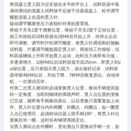
将混凝土贯入阻力仪安放在水平的平台上，试料容器中装
满待测试的混凝土试料抹平后放于仪器底盘上，松开调节
螺套选装上合适的贯入针。
旋动调节螺塞使压力表指针对准刻度零线。
将钮子开关1置于调整位置，将钮子开关2置于正转位置，
按工作按钮后试料容器在2秒钟后开始上升，待停止以后
即可调整。调节时拧松调节螺套，将贯入针调至刚好接触
试料面，拧紧调节螺套固定贯入针。再按动工作按钮，试
料容器继续上升即开始贯入运动，此时压力表即有示值，
并逐渐增大，10秒钟以后试料容器升高25mm，即贯入到z
ui深位置，压力表指示贯入阻力，读出做好记录，试料容
器停留4秒钟以后，开始下降，7秒钟后恢复原位。自动停
机，一次测试完毕。
作第二次贯入测试时必须变换贯入位置，推动手柄使其旋
转一定角度，当听到钢球的弹跳声时，贯入点位置的变换
已完成，随即将手柄换回原位，以后变换只需重复如上动
作。贯入针位置分内外两圈，外圈点，内圈点，如一圈贯
入点已使用完，必须转动仪器上部手柄180°，将贯入针位
置换到另一圈，这时亦有钢球弹跳定位。
当贯入测试点在外圈时，变化测点只需推动手柄一次，如