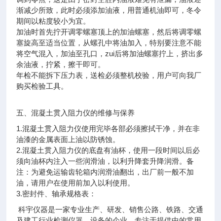
渐减少所致，此时必须添加油液，用普通机油即可，冬令
期间以粘度较小为宜。
加油时首先拧开调零螺塞顶上的加油螺塞，然后将调零螺
塞旋高至适当位置，从螺孔中将油加入，特别要注意不能
将空气混入，加油至孔口，zui后将加油螺塞拧上，挤出多
余油液，拧紧，擦干即可。
年检不能拆下压力表，送检必须整机校验，用户可向我厂
购买检验工具。
五、混凝土贯入阻力仪的维修与保养
1.混凝土贯入阻力仪使用完毕各部必须擦拭干净，并在非
油漆的金属表面上油以防锈蚀。
2.混凝土贯入阻力仪的底盘有油杯，使用一段时间以后必
须向油杯内注入一些润滑油，以利升降套升降润滑。备
注：为避免运输齿轮箱内润滑油翻出，出厂前一般不加
油，请用户在使用前加入以利使用。
3.密封件、轴承规格表：
科宇仪器是一家专业生产、研发、销售公路、铁路、交通
及建工行业检测仪器、设备的企业。专注于提供中的常用