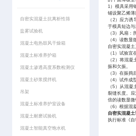
1）模具采用
铺设聚乙烯薄
自密实混凝土抗离析性筛
（2）应力诱
于模具短边与
盐雾试验机
（3）风扇：
（4）读数显
混凝土电热鼓风干燥箱
自密实混凝土
（1）试验宜
混凝土标准养护箱
（2）将混凝
振和欠振。
混凝土渗透高度系数检测仪
（3）在振捣
混凝土砂浆搅拌机
（4）试件成
（5）从混凝
吊架
裂缝长度。应
倍的读数显微
混凝土标准养护室设备
（6）根据混
自密实混凝土
混凝土耐磨试验机
执行标准《自密
混凝土智能真空饱水机