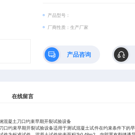
2，内部置有裂缝诱导发生器。具体的测试设
1）模具采用钢制模具，模具的四边用槽钢焊
产品型号：
厂商性质：生产厂家
产品咨询
在线留言
不锈钢混凝土刀口约束早期开裂试验设备
刀口约束早期开裂试验设备适用于测试混凝土试件在约束条件下的早期抗裂
试件为标准试件，混凝土试件的表面积为0.48m2，内部置有裂缝诱