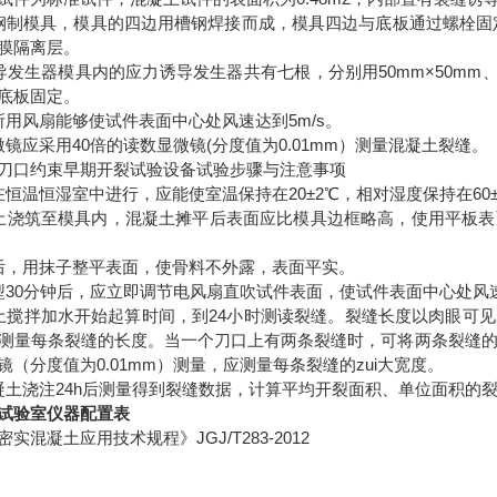
钢制模具，模具的四边用槽钢焊接而成，模具四边与底板通过螺栓固
膜隔离层。
导发生器模具内的应力诱导发生器共有七根，分别用50mm×50mm、4
底板固定。
所用风扇能够使试件表面中心处风速达到5m/s。
微镜应采用40倍的读数显微镜(分度值为0.01mm）测量混凝土裂缝。
刀口约束早期开裂试验设备试验步骤与注意事项
在恒温恒湿室中进行，应能使室温保持在20±2℃，相对湿度保持在60±
土浇筑至模具内，混凝土摊平后表面应比模具边框略高，使用平板
后，用抹子整平表面，使骨料不外露，表面平实。
型30分钟后，应立即调节电风扇直吹试件表面，使试件表面中心处风速
土搅拌加水开始起算时间，到24小时测读裂缝。裂缝长度以肉眼可
测量每条裂缝的长度。当一个刀口上有两条裂缝时，可将两条裂缝的
镜（分度值为0.01mm）测量，应测量每条裂缝的zui大宽度。
凝土浇注24h后测量得到裂缝数据，计算平均开裂面积、单位面积的
试验室仪器配置表
实混凝土应用技术规程》JGJ/T283-2012