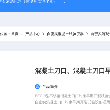
型生石灰消化器（保温带盖消化器）
*GB/T 50080-20
前位置：
首页
产品中心
自密实混凝土试验仪器
自密实混凝
混凝土刀口、混凝土刀口
产品简介
BEC-9型不锈钢混凝土刀口约束早期开裂试
自密实混凝土刀口约束早期开裂试验设备适
方法以尺寸为800mm×600mm×100mm