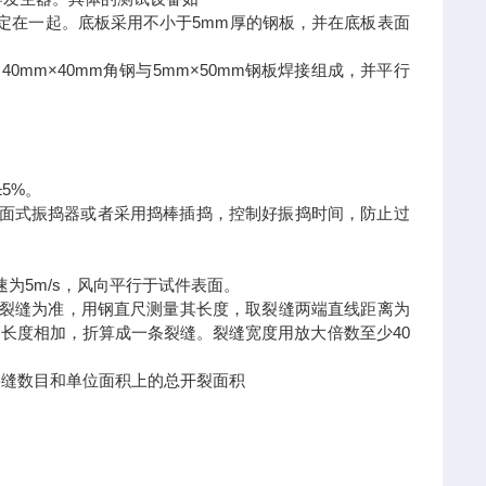
定在一起。底板采用不小于5mm厚的钢板，并在底板表面
0mm×40mm角钢与5mm×50mm钢板焊接组成，并平行
5%。
表面式振捣器或者采用捣棒插捣，控制好振捣时间，防止过
为5m/s，风向平行于试件表面。
见裂缝为准，用钢直尺测量其长度，取裂缝两端直线距离为
长度相加，折算成一条裂缝。裂缝宽度用放大倍数至少40
裂缝数目和单位面积上的总开裂面积