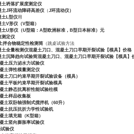
凝土坍落扩展度测定仪
凝土
J
环流动障碍高差仪
（
J
环流动仪）
凝土
L
型仪
用
凝土
V
形仪（
V
型箱）
凝土
U
形仪（
U
型箱：
A
型欧洲标准，
B
型日本标准）
元
速测定仪
土拌合物稳定性检测筒
（跳桌试验方法
凝土全量检测仪
混凝土刀口、混凝土刀口早期开裂试验【模具】价格
凝土沉降趋向试验筒
混凝土刀口、混凝土刀口早期开裂试验【模具】
混凝土压力泌水力试验仪
凝土弹性模量测定仪
凝土刀口约束早期开裂试验设备（模具）
凝土平板约束早期开裂试验模具
凝土静态抗离析性能试验柱模
凝土样品收集板
凝土双卧轴强制式搅拌机（
60
升
）
凝土抗压抗折力学性试验机
凝土填充箱（
K
型箱）
凝土竖向膨胀率试验仪
稳试验仪