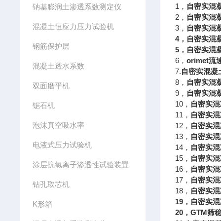
1，
自密实混
钠基膨润土渗透系数测定仪
2，
自密实混
混凝土恒应力压力试验机
3，
自密实混
4
，自密实混
钢筋保护层
5
，自密实混
6，
orimet
流
混凝土透水系数
7.
自密实混凝
8，
自密实混
双面磨平机
9，
自密实混
10，
自密实
锯石机
11，
自密实混
泡沫真空吸水率
12，
自密实混
13，
自密实混
电液式压力试验机
14，
自密实混
15，
自密实混
涂层抗氯离子渗透性试验装置
16，
自密实混
17，
自密实混
钻孔取芯机
18，
自密实混
19
，自密实混
K形箱
20
，
GTM
筛