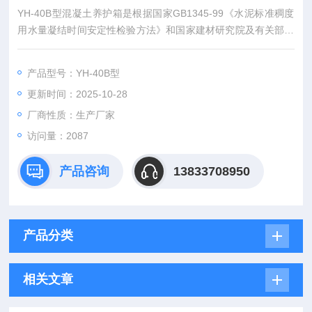
YH-40B型混凝土养护箱是根据国家GB1345-99《水泥标准稠度
用水量凝结时间安定性检验方法》和国家建材研究院及有关部门
提供的技术资料开发设计制造的，适用于大、中、小型水泥厂，
建筑和建工部门做混凝土、水泥试件凝结养护之用。方远仪器混
产品型号：YH-40B型
凝土加速养护箱干燥箱厂家
更新时间：2025-10-28
厂商性质：生产厂家
访问量：2087
产品咨询
13833708950
产品分类
相关文章