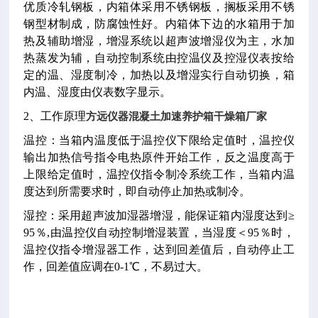
优质冷轧钢板，内箱体采用不锈钢板，搁板采用不锈
钢型材制成，防腐蚀性好。内箱体下边的水箱用于加
热及辅助增湿，增湿系统以超声波增湿仪为主，水加
热蒸发为辅，自动控制系统由控温仪及控湿仪表按给
定的温、湿度制冷，加热以及增湿实行自动切换，箱
内温、湿度由仪表数字显示。
2
、工作原理
方远仪器混凝土加速养护箱干燥箱厂家
温控：当箱内温度低于温控仪下限给定值时，温控仪
输出加热信号指令电热原件开始工作，反之温度高于
上限给定值时，温控仪指令制冷系统工作，当箱内温
度达到所需要求时，即自动停止加热或制冷。
湿控：采用超声波加湿器增湿，能保证箱内湿度达到
≥
95
％
,
由温控仪自动控制增湿装置，当湿度＜
95
％时，
温控仪指令增湿器工作，达到回差值后，自动停止工
作，回差值应调在
0-1
℃
，不易过大。