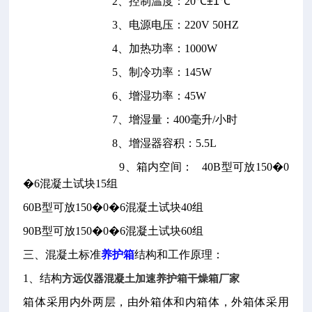
2
、控制温度：
20
℃
±1
℃
3
、电源电压：
220V 50HZ
4
、加热功率：
1000W
5
、制冷功率：
145W
6
、增湿功率：
45W
7
、增湿量：
400
毫升
/
小时
8
、增湿器容积：
5.5L
9
、箱内空间：
40B
型可放
150
�
0
�
6
混凝土试块
15
组
60B
型可放
150
�
0
�
6
混凝土试块
40
组
90B
型可放
150
�
0
�
6
混凝土试块
60
组
三、混凝土标准
养护箱
结构和工作原理：
1
、结构
方远仪器混凝土加速养护箱干燥箱厂家
箱体采用内外两层，由外箱体和内箱体，外箱体采用