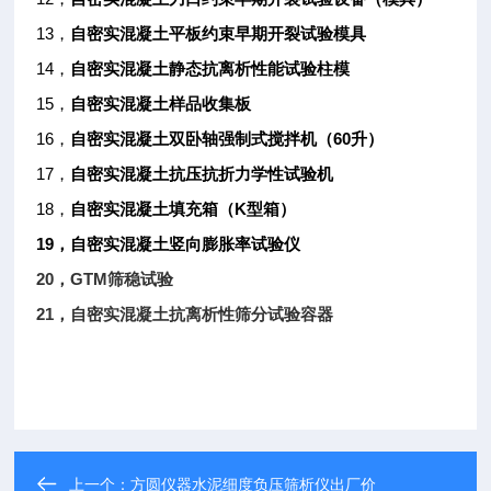
13
，
自密实混凝土平板约束早期开裂试验模具
14
，
自密实混凝土静态抗离析性能试验柱模
15
，
自密实混凝土样品收集板
16
60
，
自密实混凝土双卧轴强制式搅拌机（
升
）
17
，
自密实混凝土抗压抗折力学性试验机
18
K
，
自密实混凝土填充箱（
型箱）
19
，自密实混凝土竖向膨胀率试验仪
20
GTM
，
筛稳试验
21
，自密实混凝土抗离析性筛分试验容器
上一个：
方圆仪器水泥细度负压筛析仪出厂价