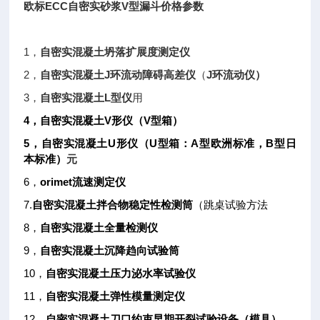
欧标ECC自密实砂浆V型漏斗价格参数
1
，
自密实混凝土坍落扩展度测定仪
2
J
J
，
自密实混凝土
环流动障碍高差仪
（
环流动仪）
3
L
，
自密实混凝土
型仪
用
4
V
V
，自密实混凝土
形仪（
型箱）
5
U
U
A
B
，自密实混凝土
形仪（
型箱：
型欧洲标准，
型日
本标准）
元
6
orimet
，
流速测定仪
7.
自密实混凝土拌合物稳定性检测筒
（跳桌试验方法
8
，
自密实混凝土全量检测仪
9
，
自密实混凝土沉降趋向试验筒
10
，
自密实混凝土压力泌水率试验仪
11
，
自密实混凝土弹性模量测定仪
12
，
自密实混凝土刀口约束早期开裂试验设备（模具）