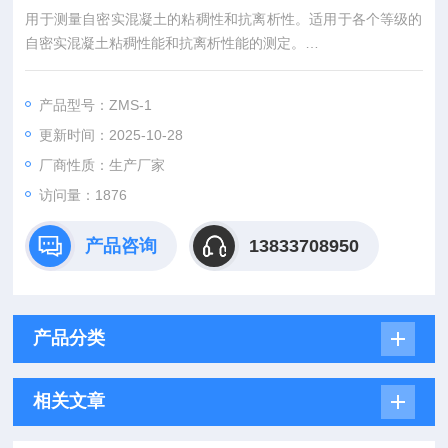
用于测量自密实混凝土的粘稠性和抗离析性。适用于各个等级的
自密实混凝土粘稠性能和抗离析性能的测定。
自密实砂浆V型漏斗欧标ECC自密实砂浆V型漏斗价格参数
1、V形漏斗的形状和内部尺寸（如图），漏斗的容量约为7L,V型
产品型号：ZMS-1
漏斗上口径30X270mm，下口径30X30,高60mm,其内表面应经
更新时间：2025-10-28
加工修整呈平滑状。V形漏斗制作材料可用金属，也可用塑料。
在漏斗出料口的部分
厂商性质：生产厂家
访问量：1876
产品咨询
13833708950
产品分类
相关文章