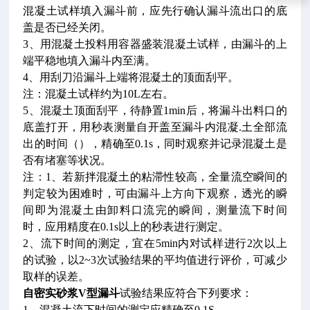
混凝土试样填入漏斗前，应先行确认漏斗流出口的底
盖是否已经关闭。
3、用混凝土投料用容器盛装混凝土试样，由漏斗的上
端平稳地填入漏斗内至满。
4、用刮刀沿漏斗上端将混凝土的顶面刮平。
注：混凝土试样约为10L左右。
5、混凝土顶面刮平，待静置1min后，将漏斗出料口的
底盖打开，用秒表测量自开盖至漏斗内混凝.土全部流
出的时间（），精确至0.1s，同时观察并记录混凝土是
否有堵塞等状况。
注：1、若新拌混凝土的粘滞性较高，全量流空瞬间的
判定较为困难时，可由漏斗上方向下观察，透光的瞬
间即为混凝土由卸料口流完的瞬间，测量流下时间
时，应用精度在0.1s以上的秒表进行测定。
2、流下时间的测定，宜在5min内对试样进行2次以上
的试验，以2~3次试验结果的平均值进行评价，可减少
取样的误差。
自密实砂浆V型漏斗
试验结果应符合下列要求：
1、混凝土流下时间的测定应精确至0.1S.