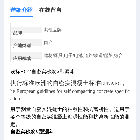
详细介绍
在线留言
其他品牌
品牌
国产
产地类别
建材/家具,电子/电池,道路/轨道/船舶,综合
应用领域
欧标
ECC
自密实砂浆
V
型漏斗
执行标准
欧洲的自密实混凝土标准
EFNARC
，T
he European guidlines for self-compacting concrete specific
ation
用于测量自密实混凝土的粘稠性和抗离析性。适用于
各个等级的自密实混凝土粘稠性能和抗离析性能的测
定。
自密实砂浆V型漏斗