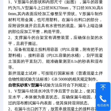
1
、V形漏斗的形状和内部尺寸（如图），漏斗的容量
约为7L,V型漏斗上口径30X270mm，下口径30X30,高6
0mm,其内表面应经加工修整呈平滑状。V形漏斗制作
材料可用金属，也可用塑料。在漏斗出料口的部分，
应附设快速开启且具有水密性的底盖。漏斗上端边缘
的部位应加工平整，构造平滑。
2、支撑漏斗的台架宜有调整装置，应确保台架的水
平，且易于搬运。
3、应备有混凝土投料用容器（约5L容量，附有把手的
塑料桶）、接料容器（约12L容量的水桶）、刮平混凝
土顶面的平直刮刀、能准确量测至0.1s的秒表和湿布
等。
新拌混凝土试样，可按现行国家标准《普通混凝土拌
合物性能试验方法标准》GB 50080的相关规定制作。
自密实砂浆V型漏斗
试验方法应符合下列规定：
1、V型漏斗经清水冲洗干净后置于台架上，使其顶面
呈水平，本体侧为垂直状态。应确保漏斗稳固。用拧
过的湿布擦拭漏斗内表面，使其保持湿润状态。
电话咨询
2、在漏斗出口的下方，放置承接混凝土的接料容器。