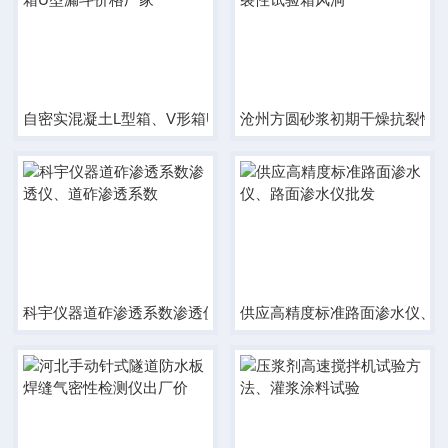
自密实混凝土L型箱、V形箱U型漏斗价格厂家
沧州方圆砂浆初期干燥抗裂性
科宇仪器道砟渗透系数渗透仪、道砟渗透系数
供应高精度标准路面渗水仪、