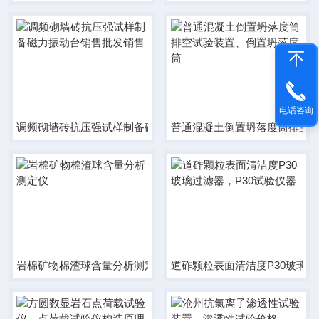
电话咨询
调频砌墙砖抗压强试样制备磁力振动台销售批发销售
普通混凝土倒置坍落度筒排空
岩棉矿物棉渣球含量分析测定仪
道砟颗粒表面清洁度P30玻璃过