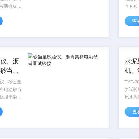
杉矶搁板式
ＹＲＫ
耗机该洛杉
粒试验
查
于测定石料
颗粒试验机 粗
杉矶搁板式
粒试验
于测定石料
圆供应
H-3洛杉矶
粒试验装
验仪、沥
水泥
动砂当量
机、
验机
仪、砂当量
TYE-
料电动砂当
力试验
适用于沥青
试水泥
凝土，用天
度，配
查
石屑，其集
以做混
过
也可用
定细集料中所
抗折抗
质的含量，
测力数