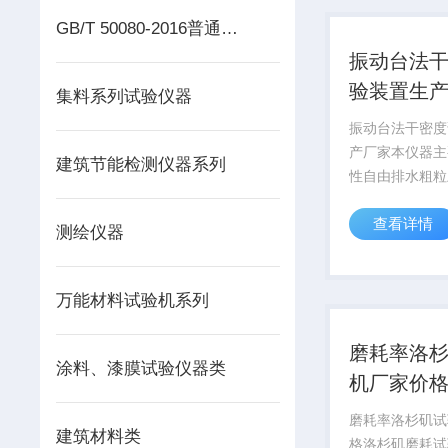
流动度试验仪
GB/T 50080-2016普通混凝土拌合物性能试验仪器
振动台法
验装置生
集料系列试验仪器
振动台法干密度
产厂家本仪器主
建筑节能检测仪器系列
性自由排水粗粒
（包括堆石料）
查看详情
度.电子数量,
测绘仪器
源:220V振动
台:600x600m
60HZ可调双振幅:
万能材料试验机系列
磨耗率洛
涂料、漆膜试验仪器类
机厂家价
磨耗率洛杉矶试
建筑材料类
格洛杉矶磨耗试