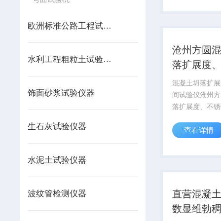
起执行，新标准
的术语和符...
欧洲标准公路工程试验仪器
沧州方圆
水利工程粗粒土试验仪器
落扩展度
扩展时间
混凝土坍落扩展
饰面砂浆试验仪器
间试验仪沧州方
落扩展度、不锈
试验仪A. 1 仪器
生石灰试验仪器
查看详情
坍落扩展度、T
试验所用主要仪
坍落度筒，该仪
水泥土试验仪器
《混凝土坍落度仪
直营混凝
波纹管检测仪器
数显维勃