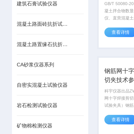
验方法
建筑石膏试验仪器
GB/T 50080-2016 
凝土拌合物数显
仪、直营混凝土
混凝土路面砖抗折试验装置
维勃稠度仪试验
查看详情
混凝土拌合物性
标准》（GB/T 50
混凝土路置缘石抗折装置
现行标准）》，
4...
CA砂浆仪器系列
钢筋网十
切夹技术
自密实混凝土试验仪器
科宇仪器出品Z
网十字焊接剪切
岩石检测试验仪器
试验夹具）钢筋
剪切夹技术参数
查看详情
0-4、4-8、8-
矿物棉检测仪器
为既保持钢丝网