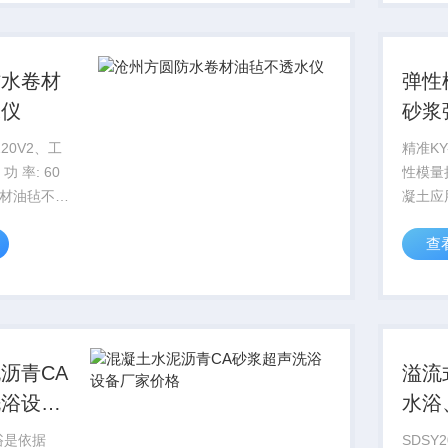
固混凝土构
从而确
幅度...
GB/T1
防水卷材
弹性
水仪
砂浆
仪图
20V2、工
精准K
功 率: 60
性模量
材油毡不透
凝土应
JGJ/T
查
混凝土
用于测
柱体试
量。产品
沥青CA
溢流
洗浴设备
水浴
浴是依据
SDSY