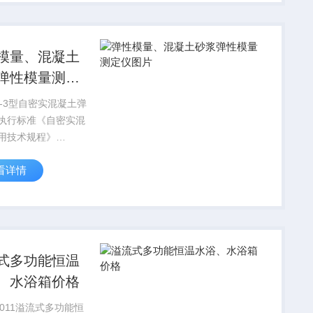
定其冲压强度，符合
4823.2供应电...
模量、混凝土
弹性模量测定
片
Y-3型自密实混凝土弹
执行标准《自密实混
用技术规程》
283-2012、TM-Ⅱ型
看详情
弹性模量测定仪主要
定混凝土棱柱体或圆
件的静力受压弹性模
符合GB11...
式多功能恒温
、水浴箱价格
2011溢流式多功能恒