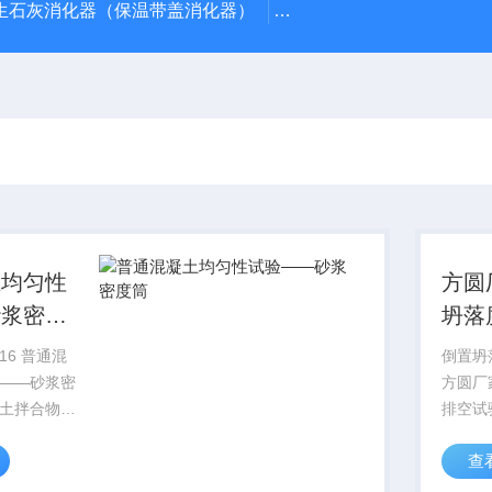
型生石灰消化器（保温带盖消化器）
*GB/T 50080-20
土均匀性
方圆
砂浆密度
坍落
仪、
2016 普通混
倒置坍
价格
——砂浆密
方圆厂
土拌合物性
排空试
（GB/T
价格概述
查
现行标
201
将于4月1日
合物性