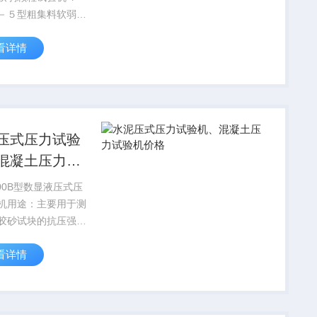
－５型粗集料软弱颗
机铁科院粗集料软弱
看详情
集料软弱颗
机规格型号 沧州方
铁路公路自动软弱颗
置、软弱...
压式压力试验
混凝土压力试
价格
300B型数显液压式压
机用途：主要用于测
胶砂试块的抗压强
上混凝土抗折夹具可
看详情
凝土抗折强度试验。
于其他非金属材料的
压强度的试验，电子
字显示，手动加载.