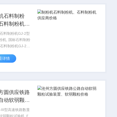
、...
机石料制粉
石料制粉机供
价格
型石料制粉机GJ-2型
国标石料制粉
粉机,主要用于对原
看详情
制粉，于粉碎研磨具
硬度的非金属矿物
：煤、焦碳、矸石、
料制粉机...
方圆供应铁路
自动软弱颗粒
装置、软弱颗
J-III型高速铁路数显
格
软弱颗粒试验机 Ｆ