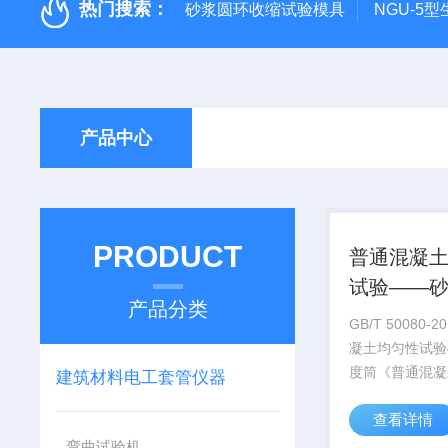
热门搜索：
砂浆圆环收缩试验模具
NGU-5
产品中心
PRODUCT
普通混凝
试验——
产品分类
筒
GB/T 50080-
凝土均匀性试验
度筒《普通混凝
建筑材料电工套管仪器
能试验方法标准》
查看详情
50080-2016
准）》，该标准
弯曲试验机