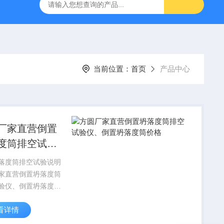
16标准普通混凝土泌水率试验容量筒试验方法
生石灰浆渣测定仪
当前位置：
首页
产品中心
厂家直营倒置
度筒排空试验
倒置坍落度筒
落度筒排空试验说明
家直营倒置坍落度筒
验仪、倒置坍落度筒
：GB/T 50080-
看详情
6标准《普通混凝土拌
能试验方法标准》