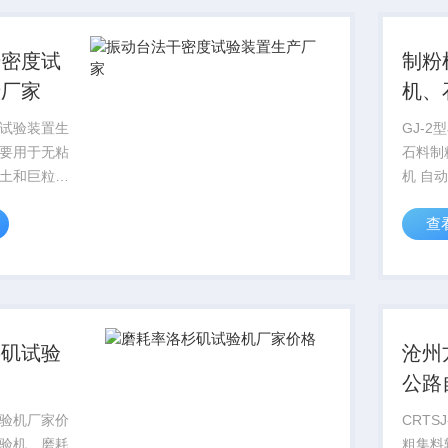
以及标志
干密度试
制粉
产厂家
机、
应商
试验装置生
GJ-2
要用于无粘
石料制粉机, 
土和巨粒土
机 自动石料制粉机GJ-2型
的Z大干密
石料制
查
技术参数：电
材料的
有一定
m频率：0-
质,如
0-2mm...
制粉机石
杉矶试验
沧州
格
公路
试验
验机厂家价
CRTS
粒价
验机、磨耗
粗集料