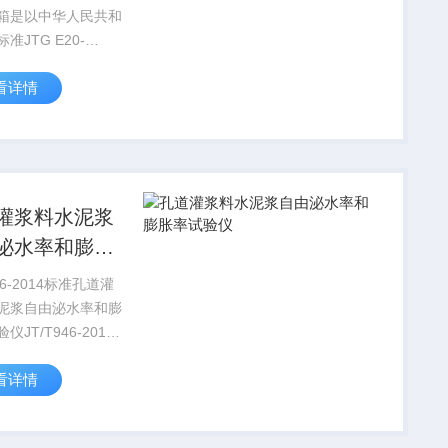
箱是以中华人民共和
准JTG E20-
1《公路工程沥青及沥
看详情
料试验规程》中的T
-2011《压实沥青混合
试验（表干法）》为
，兼...
灌浆料水泥浆
泌水率和膨胀
验仪
946-2014标准孔道灌
泥浆自由泌水率和膨
仪JT/T946-2014
程预应力孔道灌浆料
看详情
本标准规定了预应力
浆料与灌浆剂的技术
试验方法、检验规则