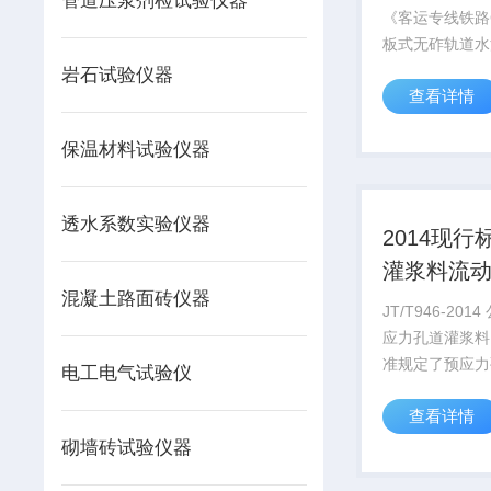
管道压浆剂检试验仪器
《客运专线铁路C
板式无砟轨道水
砂浆暂行技术条
岩石试验仪器
查看详情
沥青砂浆冻融试
器设备需要研发
保温材料试验仪器
优质不锈钢板精
凝土水泥沥青C
洗浴设...
透水系数实验仪器
2014现行
灌浆料流
混凝土路面砖仪器
仪
JT/T946-20
应力孔道灌浆料
准规定了预应力
电工电气试验仪
与灌浆剂的技术
查看详情
方法、检验规则
包装、运输和储
砌墙砖试验仪器
2014现行标准