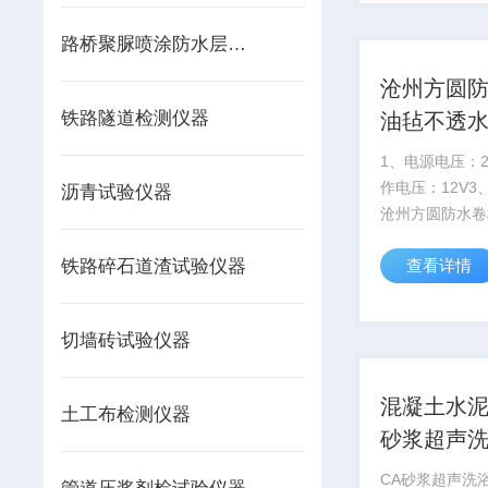
径钢筋网砂浆加
件的优点，又能大
路桥聚脲喷涂防水层试验仪器
沧州方圆
铁路隧道检测仪器
油毡不透
1、电源电压：2
作电压：12V3、
沥青试验仪器
沧州方圆防水卷
水仪、不透水仪
铁路碎石道渣试验仪器
查看详情
切墙砖试验仪器
混凝土水泥
土工布检测仪器
砂浆超声
厂家价格
CA砂浆超声洗