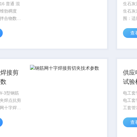
测定
普通 混
生石灰
维勃稠度
生石灰
拌合物数显
围：适
方法《普通
粉和消
查
能试验方法
含量的
080-2016
单，操
该标准将于
《JTG
程无机
规...
字焊接剪
供应
参数
试验
机价
W-3型钢筋
电工套
夹焊点抗剪
电工套
网十字焊接
工套管
规格：直径
验机适
查
16MM的钢筋
料波纹
砂浆或小直
管材破