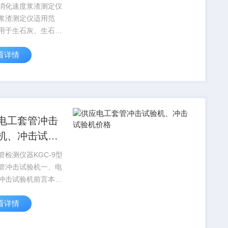
仪用途
消化速度浆渣测定仪
浆渣测定仪适用范
用于生石灰、生石灰
石灰粉的未消化残渣
看详情
测定。产品结构简
作方便，产品*符合
 E51-2009》公路工
结合料稳定材料试验
电工套管冲击
机、冲击试验
格
管检测仪器KGC-9型
管冲击试验机一、电
冲击试验机前言本试
用于多种塑料管，塑
看详情
管的冲击试验，确定
坏所需冲压能量值，