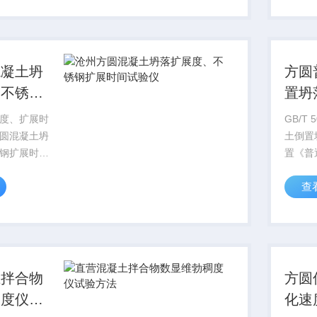
增加了专业
（GB/T
准）》，
混凝土坍
方圆
、不锈钢
置坍
试验仪
验装
度、扩展时
GB/T 
圆混凝土坍
土倒置
钢扩展时间
置《普
要求A.1.1
试验方
查
50流动时间
50080
器为混凝土
准）》
器应符合
起执行
》（...
的术语和
土拌合物
方圆
稠度仪试
化速