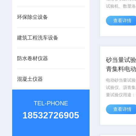
试验机、数显洛
磨耗试验机、磨
环保除尘设备
查看详情
矶磨耗试验机用
的磨耗率数显洛
磨耗试验机；用
建筑工程洗车设备
的磨耗率；STM
磨耗...
防水卷材仪器
砂当量试
青集料电
试验仪
混凝土仪器
电动砂当量试验
试验仪、沥青集
量试验仪用途：
混合料及水泥混
TEL-PHONE
查看详情
然砂、人工砂、
18532726905
料Z大粒径不超
4.75mm，测
含的粘性土或杂