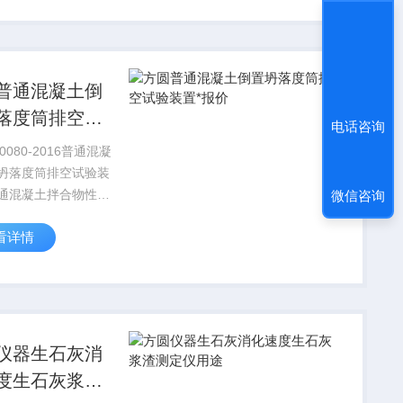
 50080-2016现行标
...
普通混凝土倒
落度筒排空试
电话咨询
置*报价
50080-2016普通混凝
坍落度筒排空试验装
通混凝土拌合物性能
微信咨询
法标准》（GB/T
看详情
-2016现行标
，该标准将于4月1日
，新标准增加了专业
符号...
仪器生石灰消
度生石灰浆渣