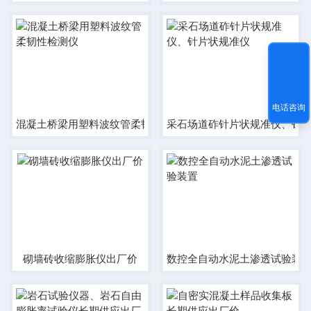
电话咨询
混凝土桥梁用塑料波纹管柔韧性检测仪
采石场道砟针片状规准仪、针
砌墙砖收缩膨胀仪出厂价
数控全自动水泥土渗透试验装