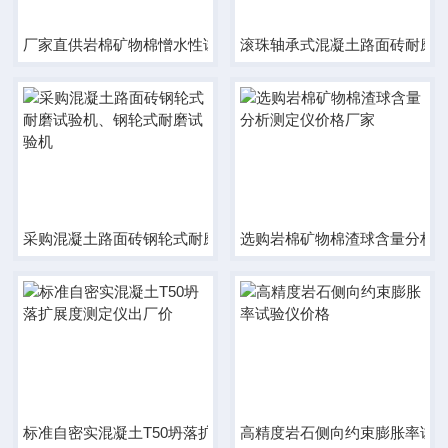
厂家直供岩棉矿物棉憎水性试验仪、矿物棉憎水价格
滚珠轴承式混凝土路面砖耐磨
采购混凝土路面砖钢轮式耐磨试验机、钢轮式耐磨试验机
选购岩棉矿物棉渣球含量分析
标准自密实混凝土T50坍落扩展度测定仪出厂价
高精度岩石侧向约束膨胀率试