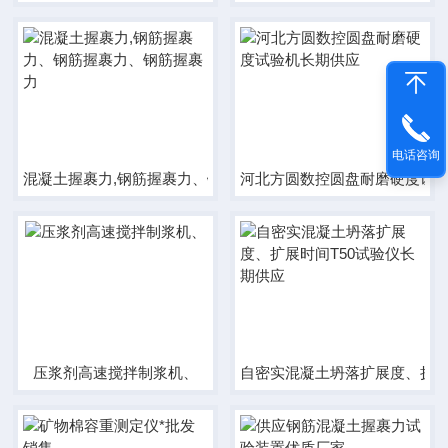
电话咨询
混凝土握裹力,钢筋握裹力、钢筋握裹力、钢筋握裹力
河北方圆数控圆盘耐磨硬度试
压浆剂高速搅拌制浆机、
自密实混凝土坍落扩展度、扩展