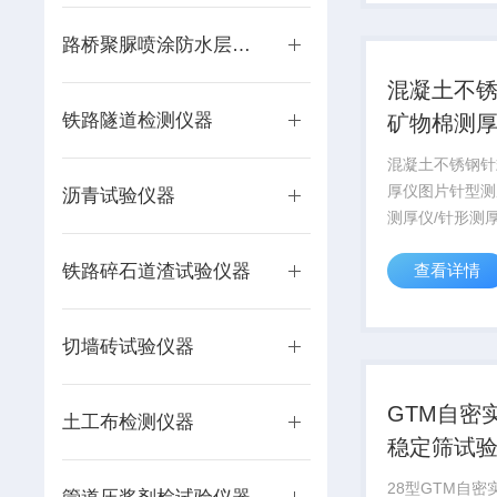
规范》 JTG/T F50
路桥聚脲喷涂防水层试验仪器
混凝土不
铁路隧道检测仪器
矿物棉测
混凝土不锈钢针
厚仪图片针型测
沥青试验仪器
测厚仪/针形测
度计/岩棉测厚
铁路碎石道渣试验仪器
查看详情
式测厚仪/测厚
计/针形厚度计
针式矿物棉测厚
切墙砖试验仪器
GB/T5480.3-20.
GTM自密
土工布检测仪器
稳定筛试
28型GTM自密