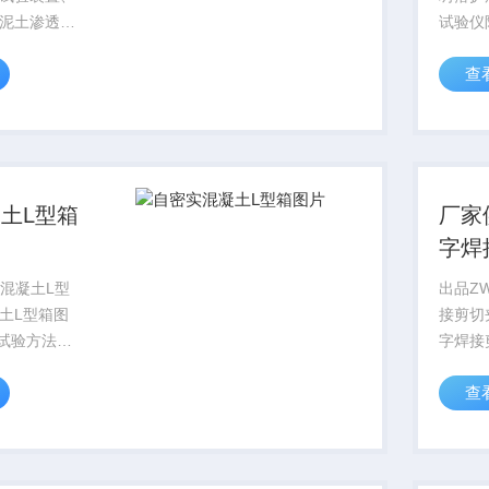
泥土渗透仪
试验仪
土抗渗性能
扩展时间
查
号的测定。
仪器要求
做建筑材料
度、扩
质量检查。
主要仪
生产、施
和硬质底
土L型箱
厂家
字焊
书
实混凝土L型
出品Z
土L型箱图
接剪切
字焊接
1 H2/HI试
剪试验
查
L型仪，L型
4、4-
材料制成，
既保持
和后槽（水
钢筋网
的优点