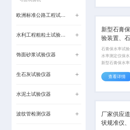
件、木制击锤、
成。筒身装配件
欧洲标准公路工程试验仪器
渗水...
新型石膏
水利工程粗粒土试验仪器
验装置、
率试验仪
石膏保水率试验
饰面砂浆试验仪器
水率测定仪保水
新型石膏保水率
石膏保水率试验仪
生石灰试验仪器
查看详情
年来美国、法国
拿大等国大力提
石膏作为墙体抹
水泥土试验仪器
料.粉刷石膏煅
于节...
厂家供应
波纹管检测仪器
状规准仪