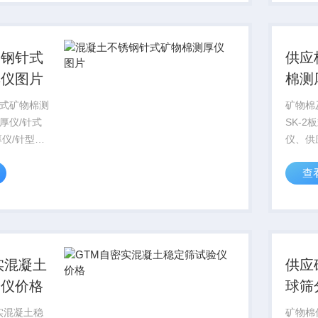
-2011 ...
是依据：
2011《
锈钢针式
供应
厚仪图片
棉测
式矿物棉测
矿物棉
厚仪/针式
SK-
厚仪/针型厚
仪、供
仪/矿物棉针
厚仪价
查
仪/针式厚度
尺板型
/岩棉厚度计
测厚仪
仪是根据
仪适用
..
板、带
仪是依据
实混凝土
供应
验仪价格
球筛
筛机
实混凝土稳
矿物棉