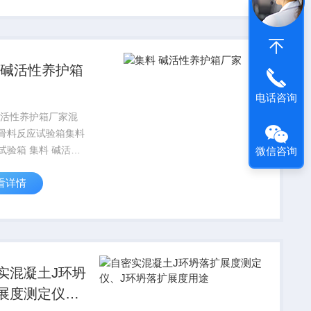
板式矿物棉测厚仪适
矿物棉制成的板、带
量...
 碱活性养护箱
电话咨询
碱活性养护箱厂家混
骨料反应试验箱集料
试验箱 集料 碱活性
微信咨询
、养护箱厂家集料碱
看详情
护箱测定水泥砂浆试
度变化，以鉴定水泥
与活性集料间的反应
的膨胀是否具有潜在
.
实混凝土J环坍
展度测定仪、J