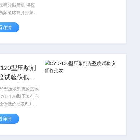
筛分振筛机 供应
高频渣球筛分振筛机
机价格适用于公路、
看详情
地质冶金，保温材
研等部门的试验室对
行筛分分析，既方便
又简单完成分级工作。 ...
-120型压浆剂
度试验仪低价
120型压浆剂充盈度试
YD-120型压浆剂充
仪低价批发E.1 试
充盈度试验仪器如图
看详情
示，内径为40mm的
机玻璃管，两端的直
120°，每部分...