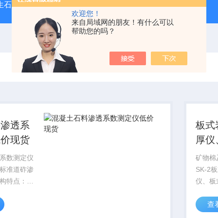
型生石灰消化器（保温带盖消化器）
*GB/T 50080-20
欢迎您！
来自局域网的朋友！有什么可以
帮助您的吗？
料渗透系
板式
低价现货
厚仪
测厚
系数测定仪
矿物棉
标准道砟渗
SK-
构特点：
仪、板
砟渗透系数渗透
仪、针
查
数测定仪低
厚仪岩
筒身装配
型测厚