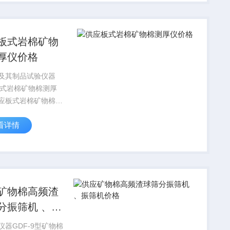
JTG/T F50-
公...
板式岩棉矿物
厚仪价格
及其制品试验仪器
2板式岩棉矿物棉测厚
应板式岩棉矿物棉测
格岩棉板式测厚仪直
看详情
测厚仪价格 矿物棉
规格板式矿物棉测厚
于由矿物棉制成的
厚度的测量。该测厚
G...
矿物棉高频渣
分振筛机 、振
价格
仪器GDF-9型矿物棉