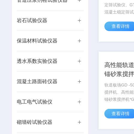
管道压浆剂检试验仪器
定筛试验仪、G
混凝土稳定筛试
试验方法通过把
岩石试验仪器
查看详情
混凝土静置一段
过筛评价混凝土
保温材料试验仪器
的能力（新拌混
性）。A.4.1
主...
透水系数实验仪器
高性能轨
锚砂浆搅拌
混凝土路面砖仪器
轨道板场GD -
搅拌机、高性能
锚砂浆搅拌机*GD
电工电气试验仪
砂浆搅拌机说明
查看详情
铁路CRTS II
道混凝土轨道板
砌墙砖试验仪器
件一、概况:封