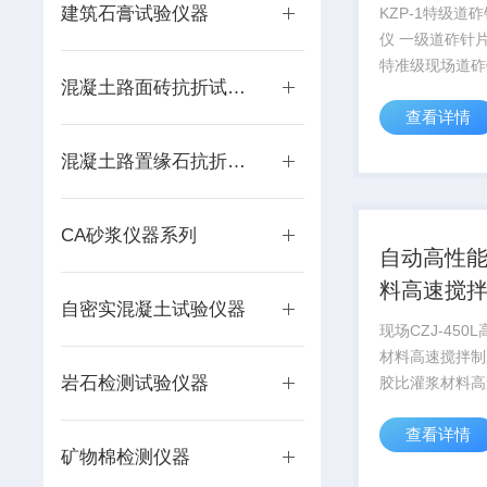
规准仪价
建筑石膏试验仪器
KZP-1特级道
仪 一级道砟针片状规准仪
特准级现场道砟
混凝土路面砖抗折试验装置
一级试验室道砟
查看详情
仪一KZP-1道
仪概述厂家供应
混凝土路置缘石抗折装置
规准仪、针片状
针片状规准...
CA砂浆仪器系列
自动高性
料高速搅
自密实混凝土试验仪器
价格
现场CZJ-450
材料高速搅拌制浆机
岩石检测试验仪器
胶比灌浆材料高
产品通过ISO90
查看详情
质量管理体系认
矿物棉检测仪器
面符合《公路桥