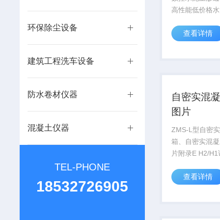
高性能低价格水
主要使用于水泥
环保除尘设备
查看详情
的试验和抗渗标
同时也可利用它
透气性的测定和
建筑工程洗车设备
因此得到了有关
工、设计、...
防水卷材仪器
自密实混凝
图片
混凝土仪器
ZMS-L型自密
箱、自密实混凝
片附录E H2/H1试验方法
E.1仪器要求E.1.
TEL-PHONE
查看详情
验用主要仪器为
18532726905
仪用硬质不吸水
由前槽（竖向）
平）组...