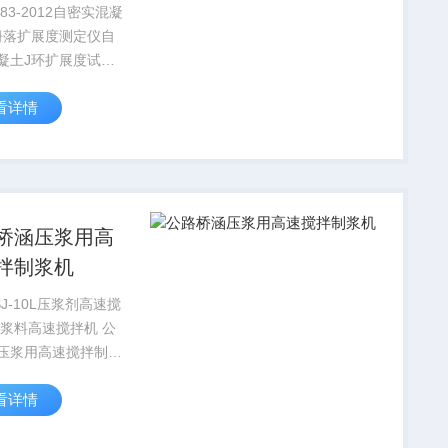
落扩展度用途
T283-2012自密实混凝
坍落扩展度测定仪自
凝土J环扩展度试验
J/T283-2012执行标
看详情
密实混凝土应用技术
J/T283-2012 自
土J环坍落扩...
桥涵压浆用高
拌制浆机
J-10L压浆剂高速搅
压浆用高速搅拌制浆
浆剂仪器高性能数控
看详情
高速搅拌机*批发
述压浆剂高速搅拌机