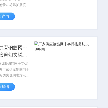
附录C 坍落扩展度、
T50试验方法C.1
看详情
C.1.1坍落扩展
展时间T50试验所用
器为混凝土坍落度筒
板，坍落...
供应钢筋网十
接剪切夹说明
W-3型钢筋网十字焊
夹厂家供应钢筋网十
剪切夹说明书焊点抗
夹具）规格：直径0-
看详情
8、8-16MM的钢筋为
钢丝网砂浆或小直径
砂浆加固混凝土构件
，又能大幅度提...