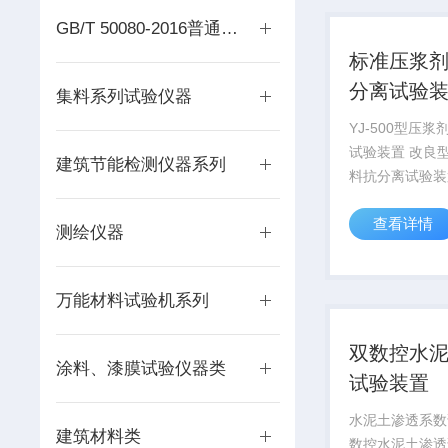
机根据《客...
GB/T 50080-2016普通混凝土拌合物性能试验仪器
标准压浆
分离试验
集料系列试验仪器
价格
YJ-500型压
试验装置 改良
建筑节能检测仪器系列
料抗分离试验装置 压
材料抗分离试验
查看详情
压浆剂材料抗分
测绘仪器
出厂价格 执行
JTG/T F50-2
涵施工技术规...
万能材料试验机系列
双数控水
涂料、漆膜试验仪器类
试验装置
水泥土渗透系数
建筑材料类
数控水泥土渗透