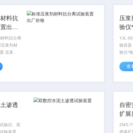
剂材料抗
压浆
装置出厂
验仪
浆剂材料抗分离
YJL-
型压浆剂材
验容器
浆剂
验仪*
装置、标准
压力表
查
离试验装置
力表Z
检验依据：
0.02
011《公路桥
2 压
验程序1.
泥土渗透
自密
扩展
T5
试验仪、双
ZMS-
应
试验装置、
坍落扩