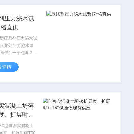
剂压力泌水试
*格直供
50型压浆剂压力泌水试
 压浆剂压力泌水试
格直供1 一个包含２块
的CO2气瓶，外测压
看详情
小分度值不应大于
 MPa，级别为1.5级。
力泌水容器为圆柱、 试
..
实混凝土坍落
度、扩展时间
0试验仪现货供
T50型自密实混凝土
展度、扩展时间T50