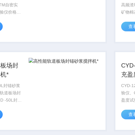
TM自密实
高频渣球
验仪价格本
矿物棉
新拌自密实
、振筛
查
时间后，经
建筑、
的抵抗离析
料，科
凝土的稳定
物料进
模具本方法的
道板场封
CYD
机*
充盈
批发
50L封锚砂浆
CYD-
轨道板场封
验仪、C
 -50L封锚
盈度试验
书客运专线
验仪器
查
I型板式无砟轨
E.1所
暂行技术条
透明有
锚砂浆搅拌
管夹角为