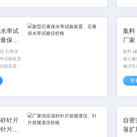
测压管盒组
仪规格
由渗水筒、
用于由
厚度的测
保水率试
集料
石膏保水
厂家
价格
仪 石膏保
集料 
率试验装置
凝土碱
试验装置、
碱活性
价格 近
养护箱
查
、日本、加
活性养
倡采用粉刷
件的长
灰装饰材
中的碱
烧温度低,属
所引起
危险。..
道砟针片
自密
、针片状
落扩