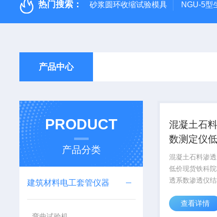
热门搜索：
砂浆圆环收缩试验模具
NGU-5
产品中心
PRODUCT
混凝土石
数测定仪
产品分类
混凝土石料渗透
低价现货铁科院
透系数渗透仪结
建筑材料电工套管仪器
TST-55/70
查看详情
仪 石料渗透系
价现货 主要由
弯曲试验机