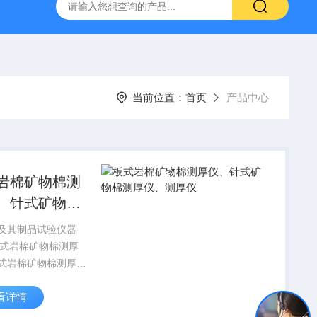
16标准普通混凝土泌水率试验容量筒试验方法
生石灰浆渣测定仪
当前位置：
首页
产品中心
岩棉矿物棉测
、针式矿物棉
仪、测厚仪
及其制品试验仪器
2板式岩棉矿物棉测厚
式岩棉矿物棉测厚
式矿物棉测厚仪、测
看详情
棉板式测厚仪直尺板
仪价格 矿物棉测厚