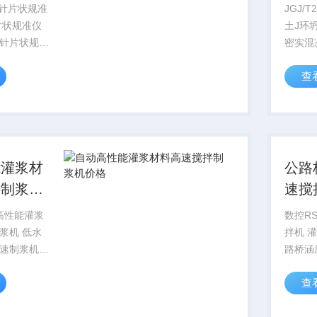
格
环坍
砟针片状规准
JGJ/
土J环
针片状规仪
密实混
针片状规准
方法JG
查
砟针片状规准
准《自
道砟针片状
规程》JG
规准仪价格
密实混凝
能灌浆材
公路
拌制浆机
速搅
L高性能灌浆
数控RS
 低水
拌机 灌浆料高速搅拌机 公
速制浆机本
路桥涵
01—2008
机 压
查
证本产品全
压浆剂
涵施工技术
一，概