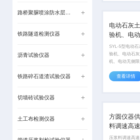
向约束情况下，
化的试验，配有
路桥聚脲喷涂防水层试验仪器
分表...
电动石灰
铁路隧道检测仪器
验机、电
压力仪厂
SYL-5型电动
验机、电动石灰
沥青试验仪器
机、电动无侧限
【石灰土压力试
铁路碎石道渣试验仪器
查看详情
灰土压力试验机
压力试验仪，用
度较大的软粘土
切墙砖试验仪器
受限制的条件下
向压...
方圆仪器
土工布检测仪器
料调速高
拌机技术
压浆料调速高速