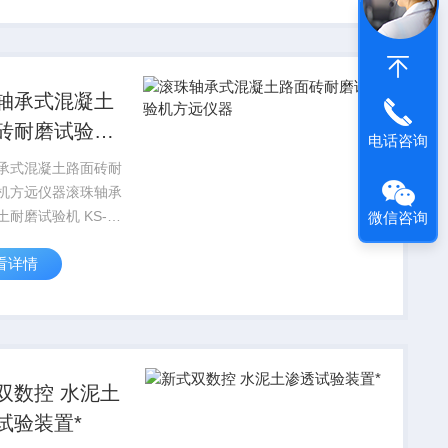
试验研发生产。用于
裂...
轴承式混凝土
砖耐磨试验机
电话咨询
仪器
承式混凝土路面砖耐
机方远仪器滚珠轴承
土耐磨试验机 KS-2
微信咨询
轴承式耐磨试验机
看详情
/T16925-1997“混
其制品耐磨性试验方
...
双数控 水泥土
试验装置*