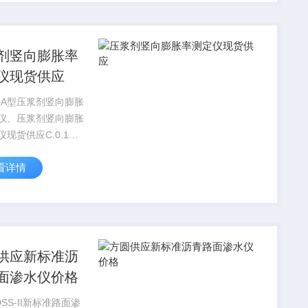
墙砖磁力振
...
剂竖向膨胀率
仪现货供应
00A型压浆剂竖向膨胀
仪、压浆剂竖向膨胀
现货供应C.0.1本
法适用于灌浆用膨胀
看详情
竖向膨胀率的测定。
2测试仪器工具应符合
定：1百分表：量程
；2百分表...
供应新标准沥
面渗水仪价格
SS-II新标准路面渗