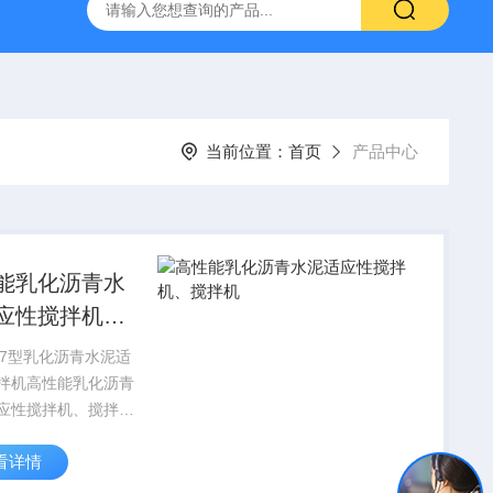
16标准普通混凝土泌水率试验容量筒试验方法
生石灰浆渣测定仪
当前位置：
首页
产品中心
能乳化沥青水
应性搅拌机、
机
657型乳化沥青水泥适
拌机高性能乳化沥青
应性搅拌机、搅拌机
G E20-2011公路工
看详情
及沥青混合料试验规
 0657乳化沥青与水