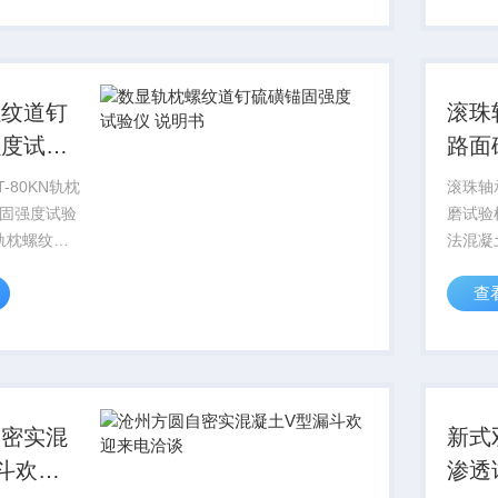
度计/针形厚
泥拌和
...
非离子慢
螺纹道钉
滚珠
强度试验
路面
方远
-80KN轨枕
滚珠轴
固强度试验
磨试验
土轨枕螺纹道
法混凝
检测器科宇
型滚珠
查
土道钉硫磺锚
用途: 本试验机主要适用于
凝土轨枕螺
按国标GB
强度试验仪
凝土及
枕螺...
法“对混凝
自密实混
新式
斗欢迎
渗透