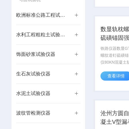
测厚仪/针式厚
度计/岩棉厚度计针
欧洲标准公路工程试验仪器
数显轨枕
水利工程粗粒土试验仪器
硫磺锚固
仪 说明书
铁路仪器数显GT
饰面砂浆试验仪器
螺纹道钉硫磺锚
仪80KN混凝
钉硫磺锚固强度
生石灰试验仪器
查看详情
KY80KN混凝
固拉拔仪铁路混
纹道钉硫磺锚固
水泥土试验仪器
一、用途：数显轨
沧州方圆
波纹管检测仪器
凝土V型漏