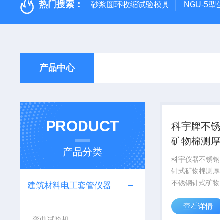
热门搜索：
砂浆圆环收缩试验模具
NGU-5
产品中心
PRODUCT
科宇牌不
矿物棉测厚
产品分类
科宇仪器不锈钢Z
针式矿物棉测厚
不锈钢针式矿物
建筑材料电工套管仪器
针型测厚仪/针
查看详情
形测厚仪/针型
测厚仪/矿物棉
弯曲试验机