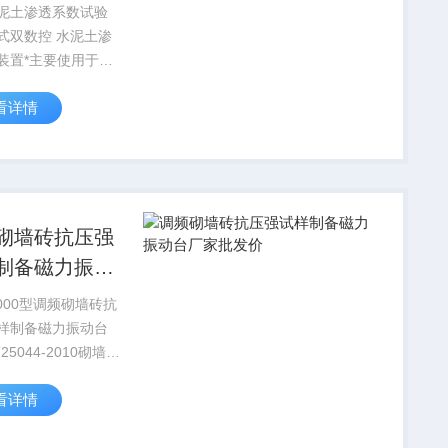
泥土渗透系数试验
式双数控 水泥土渗
装置*主要使用于水
渗性能的试验和抗渗
看详情
测定。同时也可利用
筑材料透气性的测定
检查。因此得到了有
、施工、设计、教研
广...
砌墙砖抗压强
制备磁力振动
家批发价
1000型调频砌墙砖抗
样制备磁力振动台
T25044-2010砌墙砖
动台R型强磁力砌墙
看详情
振动台、调频砌墙砖
试样制备磁力振动台