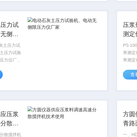
轴向位移变
厂家批发价 砌
透水板，千
动台砌墙
土压力试
压浆
动无侧限
测定
家
石灰土压力试
PS-1
土压力试验
率测定
压力仪厂家
率测定仪
验机】_石
试验方
查
又叫无侧限
砂浆的
来测定饱和
C.0.
，在侧向不
下列规
所受到的轴
10mm
供应压浆
方圆
速分散搅
青路
使用
分散搅拌机
一、HD