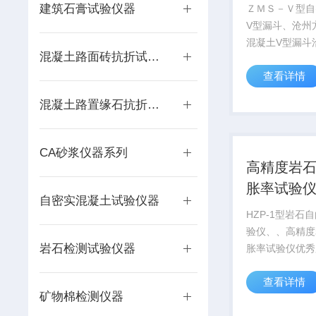
来电洽谈
建筑石膏试验仪器
ＺＭＳ－Ｖ型自
V型漏斗、沧州
混凝土V型漏斗
混凝土路面砖抗折试验装置
准《自密实混凝
查看详情
规程》JGJ/T28
测量自密实混凝
混凝土路置缘石抗折装置
和抗离析性。适
级的自密实混凝土
CA砂浆仪器系列
高精度岩
胀率试验
自密实混凝土试验仪器
家
HZP-1型岩石
验仪、、高精度
岩石检测试验仪器
胀率试验仪优秀
述： 该试验
查看详情
表数字直读式结
矿物棉检测仪器
各类岩石膨胀性