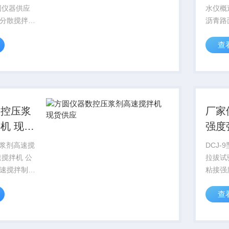
方圆仪器供应
水仪概
分散搅拌机
沥青路
围：高速分
水试验
查
生制制药、
精度高
破碎、细胞
保证渗
、乳品均
而使测
实验领域，
排气功
更...
数控压浆
厂家
机 现货
强度
机低
L压浆剂高速搅
DCJ
拉拔试
速搅拌制浆
粘接强
价销售 本仪器是我公司
查
供应一，概
照国外
拌机是依
JGJ1
-2011《公
砖粘接