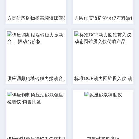
方圆供应矿物棉高频渣球筛分振筛机厂家
方圆供应道砟渗透仪石料渗透
供应调频砌墙砖磁力振动台、 振动台价格
标准DCP动力圆锥贯入仪 动
供应钢制筒压法砂浆强度检测仪 销售批发
数显砂浆稠度仪